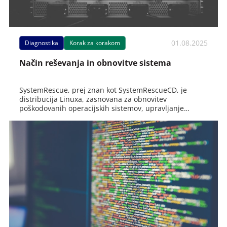
01.08.2025
Diagnostika
Korak za korakom
Način reševanja in obnovitve sistema
SystemRescue, prej znan kot SystemRescueCD, je
distribucija Linuxa, zasnovana za obnovitev
poškodovanih operacijskih sistemov, upravljanje
particij in nazaj.