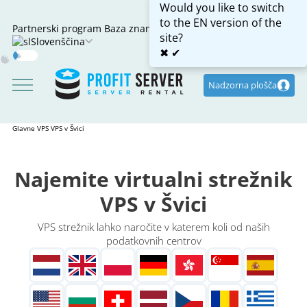
Would you like to switch
to the EN version of the
Partnerski program
Baza znanja
site?
Slovenščina
✖
✔
Dark
Mode
Nadzorna plošča
Glavne
VPS
VPS v Švici
Najemite virtualni strežnik
VPS v Švici
VPS strežnik lahko naročite v katerem koli od naših
podatkovnih centrov