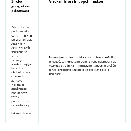
Široka
Visoka hitrost in popoln nadzor
geografska
prisotnost
Prisotni smo v
podatkovnih
centrih TIER-III
po vsej Evropi,
Ameriki in
Aziji. Vsi naši
strežniki so
varni,
Neomejen promet in hitra nastavitev strežnika
zanesljivi,
omogočata nemoteno delo. Z root dostopom do
visokozmogljivi
vsakega strežnika in intuitivno nadzorno ploščo
in ​​lahko
lahko preprosto razvijate in skalirate svoje
obvladajo vse
projekte.
sistemske
zahteve.
Najemite
strežnik pri
nas in brez
težav
postavite ter
razširite svojo
IT
infrastrukturo.