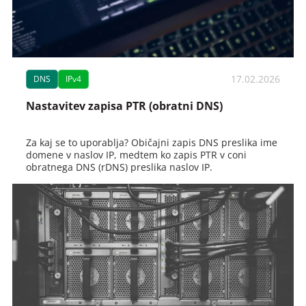
17.02.2026
DNS
IPv4
Nastavitev zapisa PTR (obratni DNS)
Za kaj se to uporablja? Običajni zapis DNS preslika ime
domene v naslov IP, medtem ko zapis PTR v coni
obratnega DNS (rDNS) preslika naslov IP.