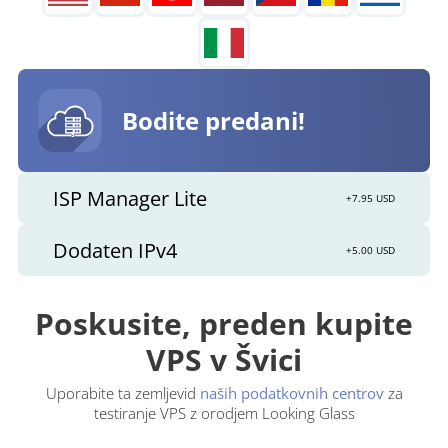
Bodite predani!
ISP Manager Lite
+7.95 USD
Dodaten IPv4
+5.00 USD
Poskusite, preden kupite
VPS v Švici
Uporabite ta zemljevid
naših podatkovnih centrov
za
testiranje VPS z orodjem Looking Glass