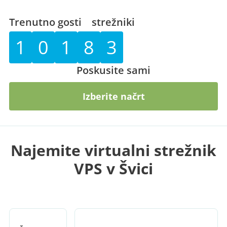
Trenutno gosti
strežniki
1
0
1
8
3
Poskusite sami
Izberite načrt
Najemite virtualni strežnik
VPS v Švici