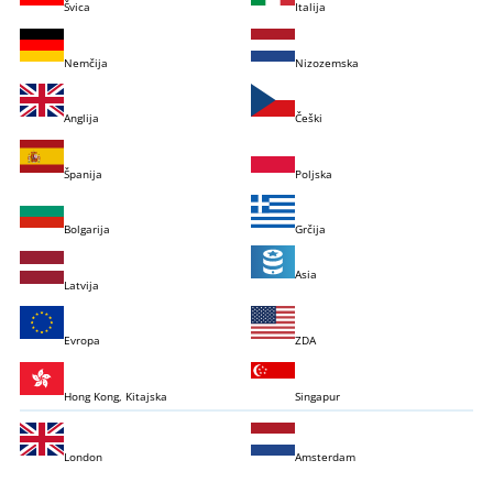
Švica
Italija
Nemčija
Nizozemska
Anglija
Češki
Španija
Poljska
Bolgarija
Grčija
Asia
Latvija
Evropa
ZDA
Hong Kong, Kitajska
Singapur
London
Amsterdam