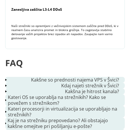
Zanesljiva zaščita L3-L4 DDoS
Naši strežniki so opremljeni z večnivojskim sistemom zaščite pred DDoS, ki v
realnem času analizira promet in blokira grožnje. To zagotavlja stabilno
delovanje vaših projektov brez izpadov ali napadov. Zaupajte nam varno
gostovanje.
FAQ
+
−
Kakšne so prednosti najema VPS v Švici?
Kdaj najeti strežnik v Švici?
Ena izmed ključnih prednosti je njegova lokacija.
Kakšna je hitrost kanala?
Gostovanje vašega VPS v Švici postavi vaše podatke v tesno
V današnjem digitalnem svetu podjetja vedno iščejo
Kateri OS se uporablja na strežnikih? Kako se
in varno okolje, kar zagotavlja cenovno ugodne možnosti za
tehnične rešitve, ki jih je enostavno upravljati in pomagajo
Nudimo nezajamčen kanal 100 Mbps. Najmanjša
povežem s strežnikom?
Geneva, Switzerland - Infomaniak
IPv4: 45.90.58.159
evropska ali globalna podjetja. Ta prostor med krajem
prihraniti čas in denar. Če razmišljate o VPS v Švici, niste
zajamčena hitrost v ProfitServer DC je 50 Mbps. Na drugih
Kateri procesorji in virtualizacija se uporabljajo na
IPv6: 2a05:9406::821
delovanja vašega podjetja in krajem, kjer so vaši podatki,
edini. Mnoga podjetja se obračajo na virtualne zasebne
lokacijah je 30 Mbits.
Katalog distribucij OS, ki so na voljo za samodejno
strežnikih?
100 Mb file
zagotavlja zaščito podatkov in hiter dostop brez kakršnega
strežnike s sedežem v Švici zaradi njihove razširljivosti,
namestitev, vključuje:
Looking glass:
ch-gva.lg.profitserver.net
Kaj je na strežniku prepovedano? Ali obstajajo
×
koli zamika.
zanesljivosti in napredne tehnologije.
Vsi naši strežniki uporabljajo procesorje Intel(R) Xeon(R) in
kakšne omejitve pri pošiljanju e-pošte?