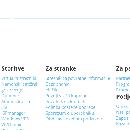
Storitve
Za stranke
Za p
Virtualni strežniki
Strežnik za povratne informacije
Partne
Namenski strežniki
Baza znanja
Progra
gostovanje
plačilo
Promoc
Domene
Pogoji vračil kupnine
Podj
Administracija
Pravilnik o zlorabah
O nas
SSL
Politika poštene uporabe
Naši p
ISPmanager
Sporazum o uporabniku
Zaposl
Windows VPS
Obdelava osebnih podatkov
Kazalo
VPS Linux