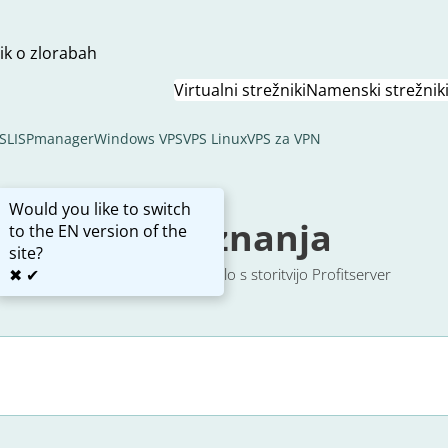
ik o zlorabah
Virtualni strežniki
Namenski strežnik
SL
ISPmanager
Windows VPS
VPS Linux
VPS za VPN
Would you like to switch
Baza znanja
to the EN version of the
site?
✖
✔
Preprosta navodila za delo s storitvijo Profitserver