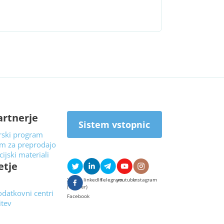
artnerje
Sistem vstopnic
rski program
m za preprodajo
ijski materiali
etje
X
linkedIn
Telegram
youtube
Instagram
(Twitter)
odatkovni centri
Facebook
itev