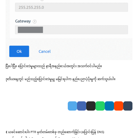
ပြီးပါပြီ။ ပြောင်းလဲမှုများသည် နာရီအနည်းငယ်အတွင်း အသက်ဝင်ပါမည်။
ဒုတိယနေ့တွင် မည်သည့်ပြောင်းလဲမှုမျှ မမြင်ရပါက နည်းပညာပံ့ပိုးမှုကို ဆက်သွယ်ပါ။
❮ ယခင်ဆောင်းပါး
PTR မှတ်တမ်းတစ်ခု တည်ဆောက်ခြင်း (ပြောင်းပြန် DNS)