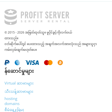
© 2015 - 2026 အမြတ်ထုတ်သူ။ မူပိုင်ခွင့်ကိုလက်ဝယ်
ထားသည်။
ဝဘ်ဆိုက်ပေါ်တွင် ပေးထားသည့် အချက်အလက်အားလုံးသည် အများသူငှာ
ကမ်းလှမ်းချက်မဟုတ်ပေ။
န်ဆောင်မှုများ
Virtual ဆာဗာများ
သီးသန့်ဆာဗာများ
hosting
domains
စီမံခန္႔ခြဲမႈ