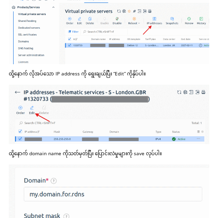
ထို့နောက် လိုအပ်သော IP address ကို ရွေးချယ်ပြီး “Edit” ကိုနှိပ်ပါ။
ထို့နောက် domain name ကိုသတ်မှတ်ပြီး ပြောင်းလဲမှုများကို save လုပ်ပါ။