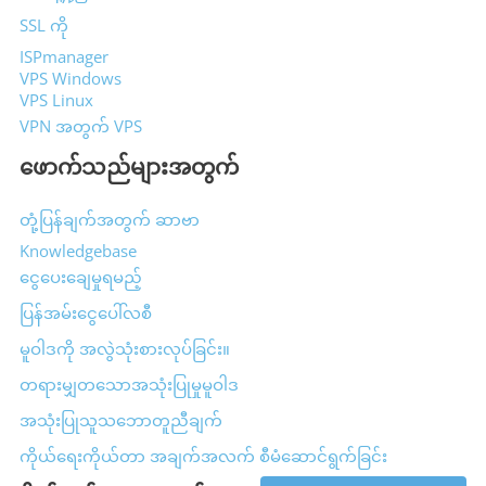
SSL ကို
ISPmanager
VPS Windows
VPS Linux
VPN အတွက် VPS
ဖောက်သည်များအတွက်
တုံ့ပြန်ချက်အတွက် ဆာဗာ
Knowledgebase
ငွေပေးချေမှုရမည့်
ပြန်အမ်းငွေပေါ်လစီ
မူဝါဒကို အလွဲသုံးစားလုပ်ခြင်း။
တရားမျှတသောအသုံးပြုမှုမူဝါဒ
အသုံးပြုသူသဘောတူညီချက်
ကိုယ်ရေးကိုယ်တာ အချက်အလက် စီမံဆောင်ရွက်ခြင်း