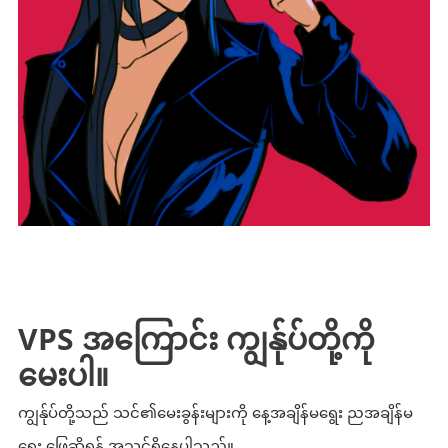
VPS အကြောင်း ကျွန်ုပ်တို့ကို
မေးပါ။
ကျွန်ုပ်တို့သည် သင်၏မေးခွန်းများကို နေ့အချိန်မရွေး ညအချိန်မ
ရွေး ဖြေဆိုရန် အသင့်ရှိနေပါသည်။