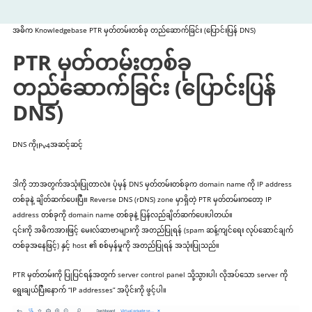
အဓိက
Knowledgebase
PTR မှတ်တမ်းတစ်ခု တည်ဆောက်ခြင်း (ပြောင်းပြန် DNS)
PTR မှတ်တမ်းတစ်ခု
တည်ဆောက်ခြင်း (ပြောင်းပြန်
DNS)
DNS ကို
အဆင့်ဆင့်
IPv4
ဒါကို ဘာအတွက်အသုံးပြုတာလဲ။ ပုံမှန် DNS မှတ်တမ်းတစ်ခုက domain name ကို IP address
တစ်ခုနဲ့ ချိတ်ဆက်ပေးပြီး၊ Reverse DNS (rDNS) zone မှာရှိတဲ့ PTR မှတ်တမ်းကတော့ IP
address တစ်ခုကို domain name တစ်ခုနဲ့ ပြန်လည်ချိတ်ဆက်ပေးပါတယ်။
၎င်းကို အဓိကအားဖြင့် မေးလ်ဆာဗာများကို အတည်ပြုရန် (spam ဆန့်ကျင်ရေး လုပ်ဆောင်ချက်
တစ်ခုအနေဖြင့်) နှင့် host ၏ စစ်မှန်မှုကို အတည်ပြုရန် အသုံးပြုသည်။
PTR မှတ်တမ်းကို ပြုပြင်ရန်အတွက် server control panel သို့သွားပါ၊ လိုအပ်သော server ကို
ရွေးချယ်ပြီးနောက် “IP addresses” အပိုင်းကို ဖွင့်ပါ။