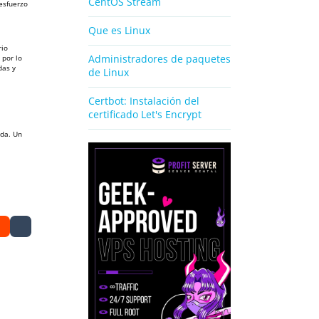
CentOS Stream
esfuerzo
Que es Linux
rio
Administradores de paquetes
 por lo
das y
de Linux
Certbot: Instalación del
certificado Let's Encrypt
ada. Un