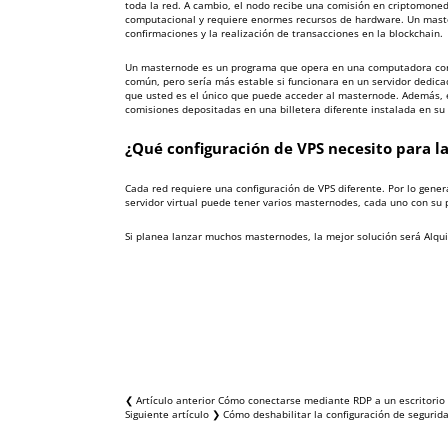
toda la red. A cambio, el nodo recibe una comisión en criptomone
computacional y requiere enormes recursos de hardware. Un master
confirmaciones y la realización de transacciones en la blockchain.
Un masternode es un programa que opera en una computadora con 
común, pero sería más estable si funcionara en un servidor dedicad
que usted es el único que puede acceder al masternode. Además, e
comisiones depositadas en una billetera diferente instalada en s
¿Qué configuración de VPS necesito para l
Cada red requiere una configuración de VPS diferente. Por lo gen
servidor virtual puede tener varios masternodes, cada uno con su p
Si planea lanzar muchos masternodes, la mejor solución será
Alqui
❮ Artículo anterior
Cómo conectarse mediante RDP a un escritorio
Siguiente artículo ❯
Cómo deshabilitar la configuración de segurid