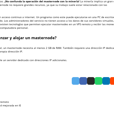
das.
¡No confunda la operación del masternode con la minería!
La minería implica un gran 
node no requiere grandes recursos, ya que su trabajo suele estar relacionado con las
acceso continuo a internet. Un programa como este puede ejecutarse en una PC de escrito
o. Los administradores del servicio no tienen acceso a los datos de sus servidores virtuales,
xisten tecnologías que permiten ejecutar masternodes en un VPS remoto y recibir las mone
u computadora personal.
anzar y alojar un masternode?
eral, un masternode necesita al menos 2 GB de RAM. También requiere una dirección IP dedic
ropia dirección IP.
le un servidor dedicado con direcciones IP adicionales
.
 remoto
ad mejorada en IE