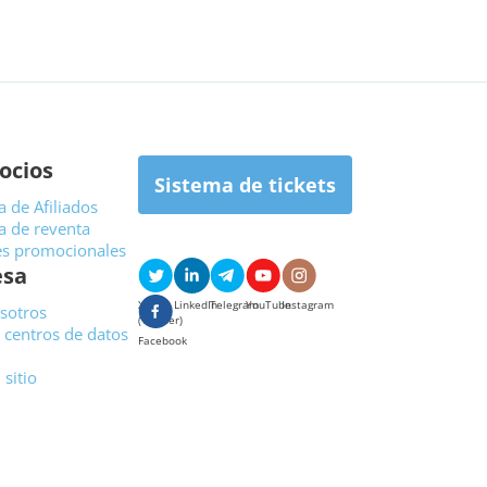
ocios
Sistema de tickets
 de Afiliados
 de reventa
es promocionales
sa
X
LinkedIn
Telegram
YouTube
Instagram
sotros
(Twitter)
 centros de datos
Facebook
sitio