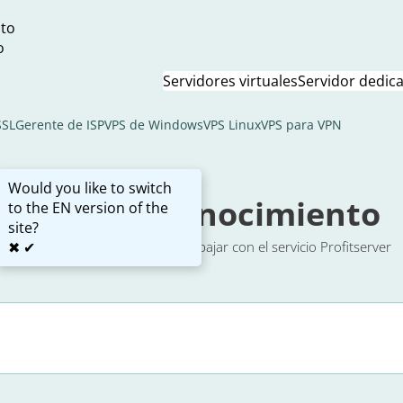
to
o
Servidores virtuales
Servidor dedic
SSL
Gerente de ISP
VPS de Windows
VPS Linux
VPS para VPN
Would you like to switch
Base de Conocimiento
to the EN version of the
site?
✖
Instrucciones sencillas para trabajar con el servicio Profitserver
✔