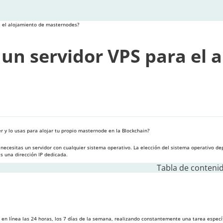
ra el alojamiento de masternodes?
 un servidor VPS para el 
r y lo usas para alojar tu propio masternode en la Blockchain?
 necesitas un servidor con cualquier sistema operativo. La elección del sistema operativo d
es una dirección IP dedicada.
Tabla de contenid
 para lanzar y alojar un masternode?
en línea las 24 horas, los 7 días de la semana, realizando constantemente una tarea especí