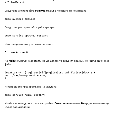
</FilesMatch>
След това активирайте
Изтича
модул с помощта на командата:
sudo a2enmod expires
След това рестартирайте уеб сървъра:
sudo service apache2 restart
И активирайте модула, като посочите:
ExpiresActive On
На
Nginx
сървър, е достатъчно да добавите следния код към конфигурационния
файл:
location ~* .(jpg|jpeg|gif|png|ico|css|swf|flv|doc|docx)$ {

root /var/www/yoursite.com;

}
И извършете презареждане на услугата:
sudo service nginx restart
Имайте предвид, че с тези настройки,
Позволете
намлява
Deny
директивите ще
бъдат заобиколени.