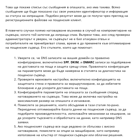
Това ще покаже списък със съобщения в опашката, ако има такива. Всяко
съобщение ще бъде показано със своя уникален идентификатор и информация
за статуса на изпращане. Подобен резултат може да се получи чрез преглед на
регистрационните файлове на пощенския клиент.
В повечето случаи голямо натоварване възниква в случай на компрометиране на
сървъра, когато той започне да изпраща спам. Въпреки това, ако след проверка
администраторът е уверен, че сървърът не е бил атакуван отвън и
потребителите не пренебрегват спама, време е да преминете към оптимизиране
на пощенския сървър. Ето стъпките, които ще помогнат:
Уверете се, че DNS записите на вашия домейн са правилно
конфигурирани, включително
SPF
,
DKIM
, и
DMARC
записи за подобряване
на доставката на поща и защита срещу спам. Правилната конфигурация
на параметрите може да бъде намерена в статията за
диагностика на
пощенски сървър
.
Проверете мрежовите настройки, включително конфигурацията на
защитната стена и правилата за маршрутизиране, за да избегнете
блокиране и да ускорите доставката на поща.
Конфигурирайте параметрите на опашката за съобщения според
натоварването на сървъра. Това може да включва настройка на
максималния размер на опашката и изчакване.
Помислете за решенията, които обсъдихме в тази статия по-рано.
Периодично оптимизирайте базата данни на пощенския сървър, за да
подобрите производителността, използвайте механизми за кеширане, за
да ускорите търсенето и обработката на данни, като например DNS
заявки.
Ако пощенският сървър все още редовно се сблъсква с високо
натоварване, помислете за опции за мащабиране, като например
използване на клъстер от пощенски сървъри или облачни решения.