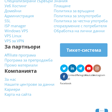
Специализирани сървъри
Знания
Уеб Хостинг
Плащане
Домейни
Политика за връщане
Администрация
Политика за злоупотреби
SSL
Политика за честна употреба
ISP manager
споразумение с потребителя
Windows VPS
Обработка на лични данни
VPS Linux
VPS за VPN
За партньори
Тикет-система
Affiliate програма
Програма за препродажба
Промо материали
Компанията
X
Linkedin
Telegram
Youtube
Instagram
За нас
(туитър)
Facebook
Нашите центрове за данни
Кариери
Карта на сайта