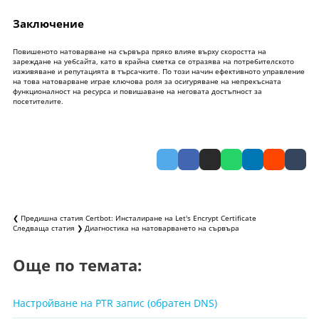
Заключение
Повишеното натоварване на сървъра пряко влияе върху скоростта на
зареждане на уебсайта, като в крайна сметка се отразява на потребителското
изживяване и репутацията в търсачките. По този начин ефективното управление
на това натоварване играе ключова роля за осигуряване на непрекъсната
функционалност на ресурса и повишаване на неговата достъпност за
посетителите.
❮ Предишна статия
Certbot: Инсталиране на Let's Encrypt Certificate
Следваща статия ❯
Диагностика на натоварването на сървъра
Още по темата:
Настройване на PTR запис (обратен DNS)