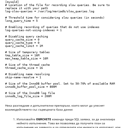
[mysqld]

# Location of the file for recording slow queries. Be sure to 
replace it with your path

log-slow-queries = /var/log/mariadb/slow_queries.log

# Threshold time for considering slow queries (in seconds)

long_query_time = 5

# Enabling recording of queries that do not use indexes

log-queries-not-using-indexes = 1

# Disabling query caching

query_cache_size = 0

query_cache_type = 0

query_cache_limit = 1M

# Size of temporary tables

tmp_table_size = 16M

max_heap_table_size = 16M

# Size of the thread cache

thread_cache_size = 16

# Disabling name resolving

skip-name-resolve = 1

# Size of the InnoDB buffer pool. Set to 50-70% of available RAM

innodb_buffer_pool_size = 800M

# Size of the InnoDB log file

innodb_log_file_size = 200M
Нека разгледаме и допълнителни препоръки, които могат да улеснят
взаимодействието със сървърната база данни:
Използвайте
ОБЯСНЕТЕ
команда преди SQL заявка, за да анализира
нейното изпълнение. Това ви позволява да получите план за
изпълнение на заявката и да определите кои индекси се използват, кои