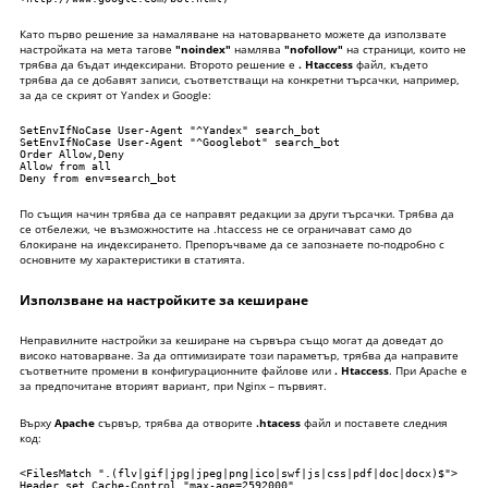
Като първо решение за намаляване на натоварването можете да използвате
настройката на мета тагове
"noindex"
намлява
"nofollow"
на страници, които не
трябва да бъдат индексирани. Второто решение е
. Htaccess
файл, където
трябва да се добавят записи, съответстващи на конкретни търсачки, например,
за да се скрият от Yandex и Google:
SetEnvIfNoCase User-Agent "^Yandex" search_bot

SetEnvIfNoCase User-Agent "^Googlebot" search_bot

Order Allow,Deny

Allow from all

Deny from env=search_bot
По същия начин трябва да се направят редакции за други търсачки. Трябва да
се отбележи, че възможностите на .htaccess не се ограничават само до
блокиране на индексирането. Препоръчваме да се запознаете по-подробно с
основните му характеристики в
статията
.
Използване на настройките за кеширане
Неправилните настройки за кеширане на сървъра също могат да доведат до
високо натоварване. За да оптимизирате този параметър, трябва да направите
съответните промени в конфигурационните файлове или
. Htaccess
. При Apache е
за предпочитане вторият вариант, при Nginx – първият.
Върху
Apache
сървър, трябва да отворите
.htacess
файл и поставете следния
код:
<FilesMatch ".(flv|gif|jpg|jpeg|png|ico|swf|js|css|pdf|doc|docx)$">

Header set Cache-Control "max-age=2592000"
