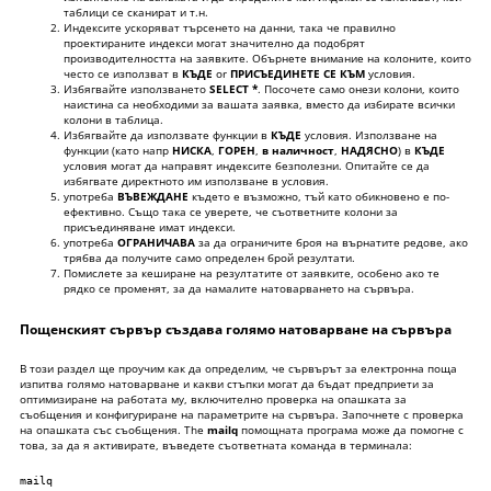
таблици се сканират и т.н.
Индексите ускоряват търсенето на данни, така че правилно
проектираните индекси могат значително да подобрят
производителността на заявките. Обърнете внимание на колоните, които
често се използват в
КЪДЕ
or
ПРИСЪЕДИНЕТЕ СЕ КЪМ
условия.
Избягвайте използването
SELECT *
. Посочете само онези колони, които
наистина са необходими за вашата заявка, вместо да избирате всички
колони в таблица.
Избягвайте да използвате функции в
КЪДЕ
условия. Използване на
функции (като напр
НИСКА
,
ГОРЕН
,
в наличност
,
НАДЯСНО
) в
КЪДЕ
условия могат да направят индексите безполезни. Опитайте се да
избягвате директното им използване в условия.
употреба
ВЪВЕЖДАНЕ
където е възможно, тъй като обикновено е по-
ефективно. Също така се уверете, че съответните колони за
присъединяване имат индекси.
употреба
ОГРАНИЧАВА
за да ограничите броя на върнатите редове, ако
трябва да получите само определен брой резултати.
Помислете за кеширане на резултатите от заявките, особено ако те
рядко се променят, за да намалите натоварването на сървъра.
Пощенският сървър създава голямо натоварване на сървъра
В този раздел ще проучим как да определим, че сървърът за електронна поща
изпитва голямо натоварване и какви стъпки могат да бъдат предприети за
оптимизиране на работата му, включително проверка на опашката за
съобщения и конфигуриране на параметрите на сървъра. Започнете с проверка
на опашката със съобщения. The
mailq
помощната програма може да помогне с
това, за да я активирате, въведете съответната команда в терминала:
mailq