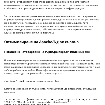
кеширане
пиковите натоварвания позволява идентифициране на тесните места и
оптимизиране на разпределението на ресурсите, като по този начин повишава
2.3
Използване на компресиране на
стабилността и производителността на сървърната инфраструктура.
данни
За първоначално отстраняване на неизправности при високо натоварване на
2.4
DDOS атака на сървъра
сървъра препоръчваме да извършите a
обща диагностика на сървъра
. Ако това
не е достатъчно, по-подробно
анализ на ресурсите
е необходимо. Като
2.5
Конфигуриране на уеб сървъри
спомагателен инструмент, изследване на
регистрационни файлове на Linux
Apache и Nginx за смекчаване на
сървър може да бъде полезен, тъй като това е мястото, където в повечето
случаи се намира източникът на проблема.
въздействието на DDoS атаки.
2.6
Оптимизиране на MySQL заявки
Оптимизиране на Apache/Nginx сървър
2.7
Пощенският сървър създава голямо
натоварване на сървъра
Повишено натоварване на сървъра поради индексиране
3
Заключение
Повишено натоварване поради индексиране на сървъра може да възникне,
например, когато търсачките сканират голям брой страници на вашия сайт. Това
Минимизиране
може да доведе до повишено използване на сървърните ресурси и съответно да
забави работата на сайта. Идентифицирането на причината е относително
лесно; трябва да отворите файла, намиращ се на:
/var/www/httpd-logs/sitename.access.log
Когато се индексира от търсачките, потребителят ще види записи от следния
характер:
11.22.33.44 - - [Date and Time] "GET /your-page-path HTTP/1.1" 200 
1234 "-" "Mozilla/5.0 (compatible; Googlebot/2.1; 
+http://www.google.com/bot.html)"