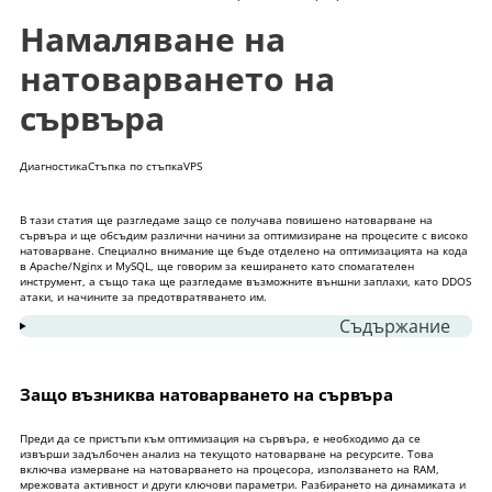
Намаляване на
натоварването на
сървъра
Диагностика
Стъпка по стъпка
VPS
В тази статия ще разгледаме защо се получава повишено натоварване на
сървъра и ще обсъдим различни начини за оптимизиране на процесите с високо
натоварване. Специално внимание ще бъде отделено на оптимизацията на кода
в Apache/Nginx и MySQL, ще говорим за кеширането като спомагателен
инструмент, а също така ще разгледаме възможните външни заплахи, като DDOS
атаки, и начините за предотвратяването им.
Съдържание
1
Защо възниква натоварването на сървъра
2
Оптимизиране на Apache/Nginx сървър
Защо възниква натоварването на сървъра
2.1
Повишено натоварване на сървъра
Преди да се пристъпи към оптимизация на сървъра, е необходимо да се
поради индексиране
извърши задълбочен анализ на текущото натоварване на ресурсите. Това
включва измерване на натоварването на процесора, използването на RAM,
2.2
Използване на настройките за
мрежовата активност и други ключови параметри. Разбирането на динамиката и