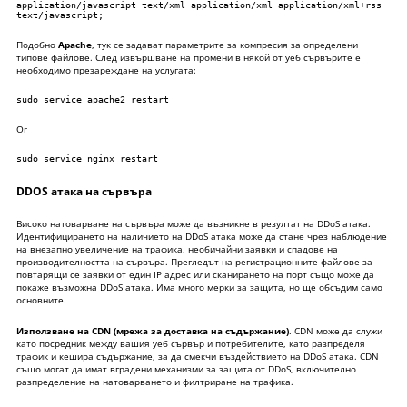
application/javascript text/xml application/xml application/xml+rss 
text/javascript;
Подобно
Apache
, тук се задават параметрите за компресия за определени
типове файлове. След извършване на промени в някой от уеб сървърите е
необходимо презареждане на услугата:
sudo service apache2 restart
Or
sudo service nginx restart
DDOS атака на сървъра
Високо натоварване на сървъра може да възникне в резултат на DDoS атака.
Идентифицирането на наличието на DDoS атака може да стане чрез наблюдение
на внезапно увеличение на трафика, необичайни заявки и спадове на
производителността на сървъра. Прегледът на регистрационните файлове за
повтарящи се заявки от един IP адрес или сканирането на порт също може да
покаже възможна DDoS атака. Има много мерки за защита, но ще обсъдим само
основните.
Използване на CDN (мрежа за доставка на съдържание)
. CDN може да служи
като посредник между вашия уеб сървър и потребителите, като разпределя
трафик и кешира съдържание, за да смекчи въздействието на DDoS атака. CDN
също могат да имат вградени механизми за защита от DDoS, включително
разпределение на натоварването и филтриране на трафика.