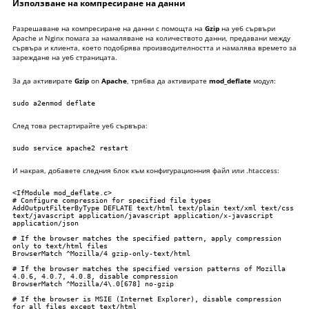
Използване на компресиране на данни
Разрешаване на компресиране на данни с помощта на
Gzip
на уеб сървъри
Apache и Nginx помага за намаляване на количеството данни, предавани между
сървъра и клиента, което подобрява производителността и намалява времето за
зареждане на уеб страницата.
За да активирате
Gzip
on
Apache
, трябва да активирате
mod_deflate
модул:
sudo a2enmod deflate
След това рестартирайте уеб сървъра:
sudo service apache2 restart
И накрая, добавете следния блок към конфигурационния файл или .htaccess:
<IfModule mod_deflate.c>

# Configure compression for specified file types

AddOutputFilterByType DEFLATE text/html text/plain text/xml text/css 
text/javascript application/javascript application/x-javascript 
application/json

# If the browser matches the specified pattern, apply compression 
only to text/html files

BrowserMatch ^Mozilla/4 gzip-only-text/html

# If the browser matches the specified version patterns of Mozilla 
4.0.6, 4.0.7, 4.0.8, disable compression

BrowserMatch ^Mozilla/4\.0[678] no-gzip

# If the browser is MSIE (Internet Explorer), disable compression 
for all files except text/html
