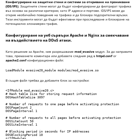
Конфигуриране на защитни стени и системи за откриване на проникване
(IDS/IPS)
. Защитните стени могат да бъдат конфигурирани да филтрират трафика
въз основа на различни критерии, като IP адреси и портове. IDS/IPS може да
открие необичайно поведение на трафика и да блокира подозрителни връзки.
Тези инструменти могат да бъдат ефективни при проследяване и блокиране на
потенциално злонамерен трафик.
Конфигуриране на уеб сървъри Apache и Nginx за смекчаване
на въздействието на DDoS атаки.
Като решение за Apache, ние разрешаваме
mod_evasive
модул. За да направите
това, премахнете коментара или добавете следния ред в
httpd.conf
or
apache2.conf
конфигурационен файл:
LoadModule evasive20_module modules/mod_evasive.so
В същия файл трябва да добавите блок за настройки:
<IfModule mod_evasive20.c>

# Hash table size for storing request information

DOSHashTableSize 3097

# Number of requests to one page before activating protection

DOSPageCount 2

DOSPageInterval 1

# Number of requests to all pages before activating protection

DOSSiteCount 50

DOSSiteInterval 1

# Blocking period in seconds for IP addresses

DOSBlockingPeriod 10

</IfModule>