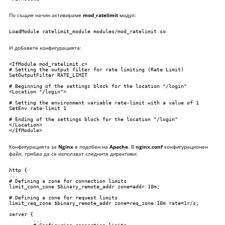
По същия начин активираме
mod_ratelimit
модул:
LoadModule ratelimit_module modules/mod_ratelimit.so
И добавете конфигурацията:
<IfModule mod_ratelimit.c>

# Setting the output filter for rate limiting (Rate Limit)

SetOutputFilter RATE_LIMIT

# Beginning of the settings block for the location "/login"

<Location "/login">

# Setting the environment variable rate-limit with a value of 1

SetEnv rate-limit 1

# Ending of the settings block for the location "/login"

</Location>

</IfModule>
Конфигурацията за
Nginx
е подобен на
Apache
. В
nginx.conf
конфигурационен
файл, трябва да се използват следните директиви:
http {

...

# Defining a zone for connection limits

limit_conn_zone $binary_remote_addr zone=addr:10m;

# Defining a zone for request limits

limit_req_zone $binary_remote_addr zone=req_zone:10m rate=1r/s;

server {

        ...
