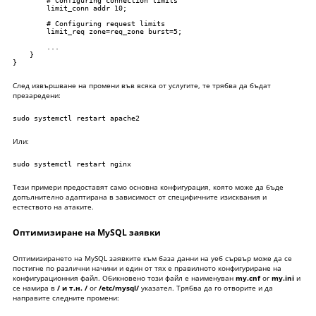
        # Configuring connection limits

        limit_conn addr 10;

        # Configuring request limits

        limit_req zone=req_zone burst=5;

        ...

    }

}
След извършване на промени във всяка от услугите, те трябва да бъдат
презаредени:
sudo systemctl restart apache2
Или:
sudo systemctl restart nginx
Тези примери предоставят само основна конфигурация, която може да бъде
допълнително адаптирана в зависимост от специфичните изисквания и
естеството на атаките.
Оптимизиране на MySQL заявки
Оптимизирането на MySQL заявките към база данни на уеб сървър може да се
постигне по различни начини и един от тях е правилното конфигуриране на
конфигурационния файл. Обикновено този файл е наименуван
my.cnf
or
my.ini
и
се намира в
/ и т.н. /
or
/etc/mysql/
указател. Трябва да го отворите и да
направите следните промени: