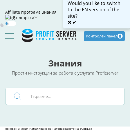
Would you like to switch
to the EN version of the
Affiliate програма
Знания
site?
Български
✖
✔
Dark
Mode
Контролен панел
Знания
Прости инструкции за работа с услугата Profitserver
основен
Знания
Намаляване на натоварването на сървъра