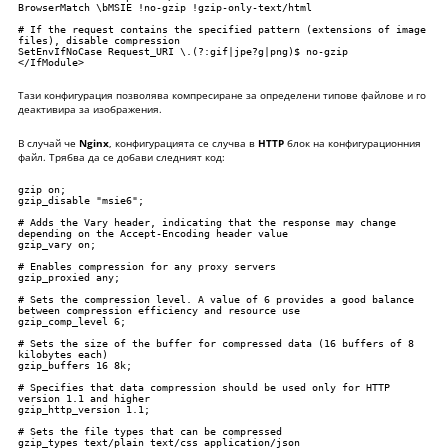
BrowserMatch \bMSIE !no-gzip !gzip-only-text/html

# If the request contains the specified pattern (extensions of image 
files), disable compression

SetEnvIfNoCase Request_URI \.(?:gif|jpe?g|png)$ no-gzip

</IfModule>
Тази конфигурация позволява компресиране за определени типове файлове и го
деактивира за изображения.
В случай че
Nginx
, конфигурацията се случва в
HTTP
блок на конфигурационния
файл. Трябва да се добави следният код:
gzip on;

gzip_disable "msie6";

# Adds the Vary header, indicating that the response may change 
depending on the Accept-Encoding header value

gzip_vary on;

# Enables compression for any proxy servers

gzip_proxied any;

# Sets the compression level. A value of 6 provides a good balance 
between compression efficiency and resource use

gzip_comp_level 6;

# Sets the size of the buffer for compressed data (16 buffers of 8 
kilobytes each)

gzip_buffers 16 8k;

# Specifies that data compression should be used only for HTTP 
version 1.1 and higher

gzip_http_version 1.1;

# Sets the file types that can be compressed

gzip_types text/plain text/css application/json 