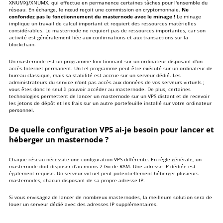
XNUMXj/XNUMX, qui effectue en permanence certaines tâches pour l'ensemble du
Minimiser
réseau. En échange, le nœud reçoit une commission en cryptomonnaie.
Ne
confondez pas le fonctionnement du masternode avec le minage !
Le minage
implique un travail de calcul important et requiert des ressources matérielles
considérables. Le masternode ne requiert pas de ressources importantes, car son
activité est généralement liée aux confirmations et aux transactions sur la
blockchain.
Un masternode est un programme fonctionnant sur un ordinateur disposant d'un
accès Internet permanent. Un tel programme peut être exécuté sur un ordinateur de
bureau classique, mais sa stabilité est accrue sur un serveur dédié. Les
administrateurs du service n'ont pas accès aux données de vos serveurs virtuels ;
vous êtes donc le seul à pouvoir accéder au masternode. De plus, certaines
technologies permettent de lancer un masternode sur un VPS distant et de recevoir
les jetons de dépôt et les frais sur un autre portefeuille installé sur votre ordinateur
personnel.
De quelle configuration VPS ai-je besoin pour lancer et
héberger un masternode ?
Chaque réseau nécessite une configuration VPS différente. En règle générale, un
masternode doit disposer d'au moins 2 Go de RAM. Une adresse IP dédiée est
également requise. Un serveur virtuel peut potentiellement héberger plusieurs
masternodes, chacun disposant de sa propre adresse IP.
Si vous envisagez de lancer de nombreux masternodes, la meilleure solution sera de
louer un serveur dédié avec des adresses IP supplémentaires
.