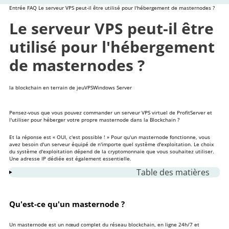
Entrée
FAQ
Le serveur VPS peut-il être utilisé pour l'hébergement de masternodes ?
Le serveur VPS peut-il être
utilisé pour l'hébergement
de masternodes ?
la blockchain en terrain de jeu
VPS
Windows Server
Pensez-vous que vous pouvez
commander un serveur VPS virtuel
de ProfitServer et
l'utiliser pour héberger votre propre masternode dans la Blockchain ?
Et la réponse est « OUI, c'est possible ! » Pour qu'un masternode fonctionne, vous
avez besoin d'un serveur équipé de n'importe quel système d'exploitation. Le choix
du système d'exploitation dépend de la cryptomonnaie que vous souhaitez utiliser.
Une adresse IP dédiée est également essentielle.
Table des matières
1
Qu'est-ce qu'un masternode ?
2
De quelle configuration VPS ai-je besoin pour
Qu'est-ce qu'un masternode ?
lancer et héberger un masternode ?
Un masternode est un nœud complet du réseau blockchain, en ligne 24h/7 et