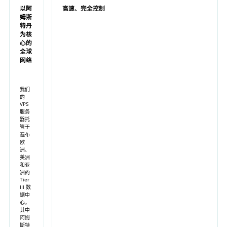
以阿
高速、完全控制
姆斯
特丹
为核
心的
全球
网络
我们
的
VPS
服务
器托
管于
遍布
欧
洲、
美洲
和亚
洲的
Tier
III 数
据中
心，
其中
阿姆
斯特