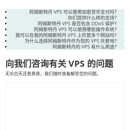
阿姆斯特丹 VPS 可以使用加密货币支付吗？
你们提供什么样的支持？
是的。我们接受多种付款方式，包括加密货币、PayPal 和银行
阿姆斯特丹 VPS 是否包含 DDoS 保护？
我们的 24/7 技术支持团队随时准备为您提供帮助。无论是操
卡。即时激活 VPS，享受灵活的计费周期。
阿姆斯特丹 VPS 可以使用哪些操作系统？
每台阿姆斯特丹 VPS 都内置 DDoS 防护和高级防火墙，保障您
作系统设置、备份还是配置，我们都为全球所有客户提供英语
我可以在我的阿姆斯特丹 VPS 上托管多个网站吗？
您可以选择 Ubuntu、Debian 和 CentOS 等 Linux 发行版，或
的数据安全并延长正常运行时间。我们的系统可实时自动检测
指导。
为什么选择阿姆斯特丹作为您的 VPS 托管地？
是的，您可以在一个 VPS 套餐下托管多个网站或应用程序。通
Windows Server 版本。每台 VPS 均可通过我们易于使用的控
并缓解攻击。
阿姆斯特丹的 VPS 有什么用途？
阿姆斯特丹是欧洲主要的互联网交换中心之一，确保闪电般的
过完全控制您的操作系统、资源和面板，您可以轻松管理
制面板随时重新安装。
阿姆斯特丹 VPS 是托管在我们欧洲数据中心的虚拟专用服务
连接速度和低延迟。在这里托管您的 VPS，可确保稳定的性能
WordPress、电子商务或开发项目。
向我们咨询有关 VPS 的问题
器，非常适合需要低延迟的欧洲网站、SaaS 平台和云项目。您
和卓越的网络速度，满足全球和区域流量的需求。
将获得完整的 root 权限、SSD NVMe 存储以及可靠的 99.9%
无论白天还是黑夜，我们随时准备解答您的问题。
正常运行时间基础设施。