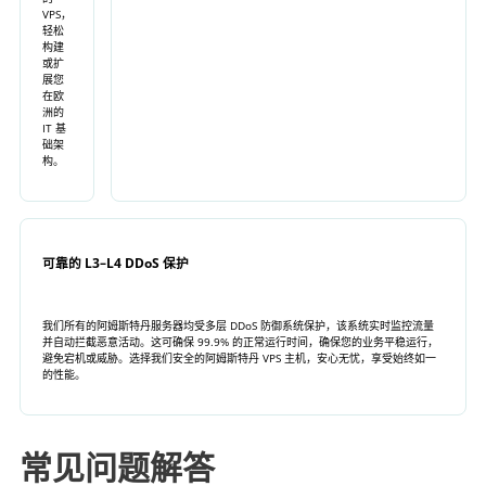
VPS，
轻松
构建
或扩
展您
在欧
洲的
IT 基
础架
构。
可靠的 L3–L4 DDoS 保护
我们所有的阿姆斯特丹服务器均受多层 DDoS 防御系统保护，该系统实时监控流量
并自动拦截恶意活动。这可确保 99.9% 的正常运行时间，确保您的业务平稳运行，
避免宕机或威胁。选择我们安全的阿姆斯特丹 VPS 主机，安心无忧，享受始终如一
的性能。
常见问题解答