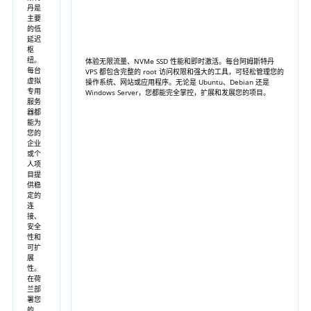
丹是
主要
的低
延迟
枢
纽。
体验无限流量、NVMe SSD 性能和即时激活。每台阿姆斯特丹
每台
VPS 都包含完整的 root 访问权限和强大的工具，可轻松管理您的
虚拟
操作系统、网站或应用程序。无论是 Ubuntu、Debian 还是
专用
Windows Server，您都能完全掌控，扩展和发展您的项目。
服务
器都
能为
您的
企业
或个
人项
+
−
目提
供稳
定的
连
接、
Amsterdam, Netherlands - InterDC
安全
IPv4: 154.83.140.17
性和
IPv6: 2a0a:eec0:2::d1
可扩
100 Mb file
展
Looking glass:
nl-doe.lg.profitserver.net
性。
×
在荷
兰部
署您
的