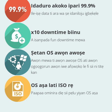
Idaduro akoko ipari 99.9%
Ile-iṣẹ data ti ara wa ṣe idaniloju igbẹkẹle
x10 downtime biinu
A isanpada fun downtime mẹwa
Ṣetan OS awọn awoṣe
Awọn mewa ti awọn awoṣe OS ati awọn
ọgọọgọrun awọn iwe afọwọkọ le fi sii ni titẹ
kan
OS aṣa lati ISO rẹ
Paapaa ominira diẹ sii pẹlu yiyan OS aṣa