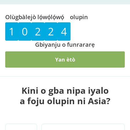
Olùgbàlejò lọ́wọ́lọ́wọ́
olupin
1
0
2
2
4
Gbiyanju o funrararẹ
Yan ètò
Kini o gba nipa iyalo
a foju olupin ni Asia?