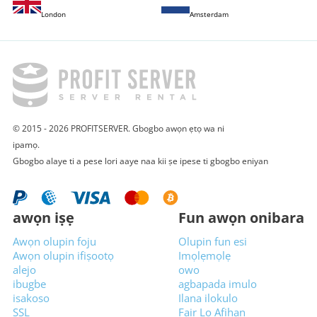
London
Amsterdam
© 2015 - 2026 PROFITSERVER. Gbogbo awọn ẹtọ wa ni
ipamọ.
Gbogbo alaye ti a pese lori aaye naa kii ṣe ipese ti gbogbo eniyan
awọn iṣẹ
Fun awọn onibara
Awọn olupin foju
Olupin fun esi
Awọn olupin ifiṣootọ
Imọlẹmọlẹ
alejo
owo
ibugbe
agbapada imulo
isakoso
Ilana ilokulo
SSL
Fair Lo Afihan