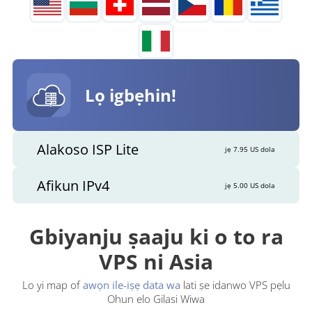
Lọ igbẹhin!
Alakoso ISP Lite
jẹ 7.95 US dola
Afikun IPv4
jẹ 5.00 US dola
Gbiyanju ṣaaju ki o to ra
VPS ni Asia
Lo yi map of
awọn ile-iṣẹ data wa
lati ṣe idanwo VPS pẹlu
Ohun elo Gilasi Wiwa