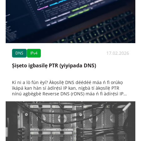
17.02.2026
DNS
IPv4
Ṣiṣeto igbasilẹ PTR (yiyipada DNS)
Kí ni a lò fún èyí? Àkọsílẹ̀ DNS déédéé máa ń fi orúkọ
ìkápá kan hàn sí àdírẹ́sì IP kan, nígbà tí àkọsílẹ̀ PTR
nínú agbègbè Reverse DNS (rDNS) máa ń fi àdírẹ́sì IP
kan hàn