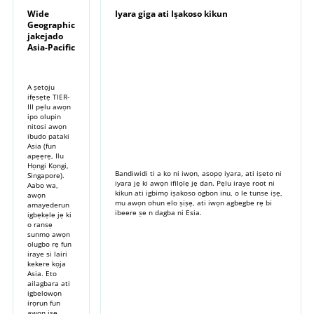
Wide
Iyara giga ati Iṣakoso kikun
Geographic
jakejado
Asia-Pacific
A ṣetọju
ifẹsẹtẹ TIER-
III pẹlu awọn
ipo olupin
nitosi awọn
ibudo pataki
Asia (fun
apẹẹrẹ, Ilu
Họngi Kọngi,
Bandiwidi ti a ko ni iwọn, asopọ iyara, ati iṣeto ni
Singapore).
iyara jẹ ki awọn ifilọlẹ jẹ dan. Pẹlu iraye root ni
Aabo wa,
kikun ati igbimọ iṣakoso ogbon inu, o le tunse iṣẹ,
awọn
mu awọn ohun elo ṣiṣẹ, ati iwọn agbegbe rẹ bi
amayederun
ibeere ṣe n dagba ni Esia.
igbẹkẹle jẹ ki
o ransẹ
sunmọ awọn
olugbo rẹ fun
iraye si lairi
kekere kọja
Asia. Eto
ailagbara ati
igbelowọn
irọrun fun
awọn iṣẹ