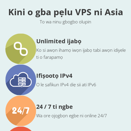
Kini o gba pẹlu VPS ni Asia
To wa ninu gbogbo olupin
Unlimited ijabọ
Ko si awọn ihamọ iwọn ijabọ tabi awọn idiyele
ti o farapamọ
Ifiṣootọ IPv4
O le ṣafikun IPv4 diẹ sii ati IPv6
24 / 7 ti ngbe
Wa ore ọjọgbọn egbe ni online 24/7