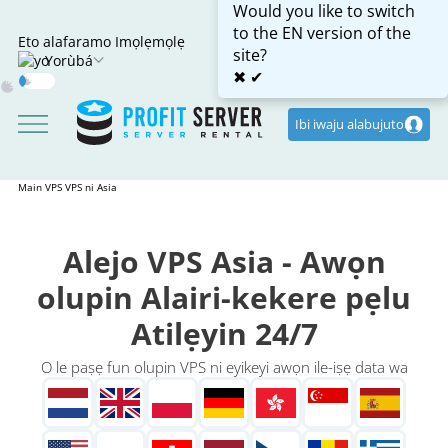
Would you like to switch
to the EN version of the
Eto alafaramo
Imọlẹmọlẹ
site?
Yorùbá
✖
✔
Dark
Mode
Ibi iwaju alabujuto
Main
VPS
VPS ni Asia
Alejo VPS Asia - Awọn
olupin Alairi-kekere pẹlu
Atilẹyin 24/7
O le paṣẹ fun olupin VPS ni eyikeyi awọn ile-iṣẹ data wa