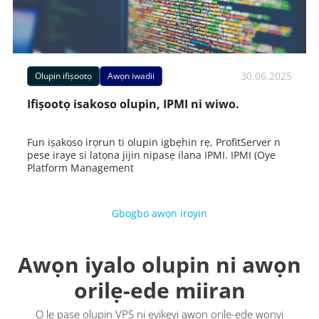
30.06.2025
Olupin ifiṣootọ
Awọn iwadii
Ifiṣootọ isakoso olupin, IPMI ni wiwo.
Fun iṣakoso irọrun ti olupin igbẹhin rẹ, ProfitServer n
pese iraye si latọna jijin nipasẹ ilana IPMI. IPMI (Oye
Platform Management
Gbogbo awọn iroyin
Awọn iyalo olupin ni awọn
orilẹ-ede miiran
O le paṣẹ olupin VPS ni eyikeyi awọn orilẹ-ede wọnyi