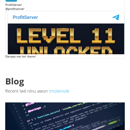
ProfitServer
@profitserver
Darapọ mọ lori ikanni
Blog
Recent ìwé ninu awọn
Imọlẹmọlẹ