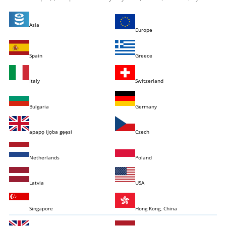
Asia
Europe
Spain
Greece
Italy
Switzerland
Bulgaria
Germany
apapọ ijọba gẹẹsi
Czech
Netherlands
Poland
Latvia
USA
Singapore
Hong Kong, China