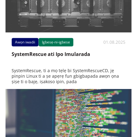
01.08.2025
Awọn iwadii
Igbesẹ-ni-igbese
SystemRescue ati Ipo Imularada
SystemRescue, ti a mọ tẹlẹ bi SystemRescueCD, jẹ
pinpin Linux ti a ṣe apẹrẹ fun gbigbapada awọn ọna
ṣiṣe ti o bajẹ, iṣakoso ipin, pada