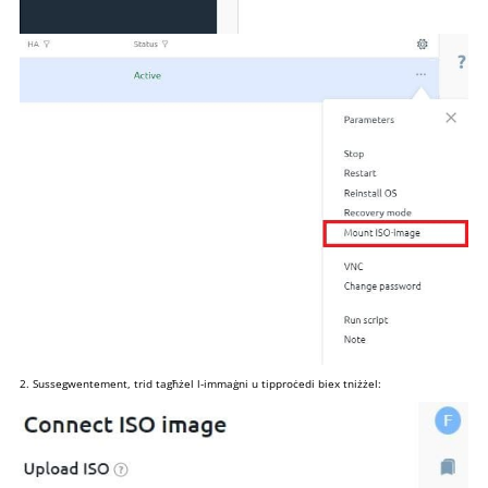
2. Sussegwentement, trid tagħżel l-immaġni u tipproċedi biex tniżżel: