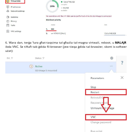
6. Wara dan, terġa 'lura għat-taqsima tal-għażla tal-magna virtwali, reboot, u
MALAJR
ibda VNC. Se tiftaħ tab ġdida fil-browser (jew tieqa ġdida tal-brawżer, skont is-softwer
użat):