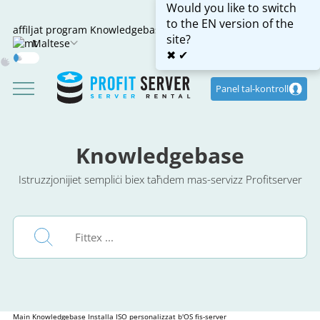
Would you like to switch
to the EN version of the
affiljat program
Knowledgebase
site?
Maltese
✖
✔
Dark
Mode
Panel tal-kontroll
Knowledgebase
Istruzzjonijiet sempliċi biex taħdem mas-servizz Profitserver
Main
Knowledgebase
Installa ISO personalizzat b'OS fis-server