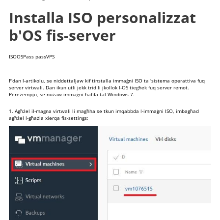
Installa ISO personalizzat
b'OS fis-server
ISO
OS
Pass pass
VPS
F'dan l-artikolu, se niddettaljaw kif tinstalla immaġni ISO ta 'sistema operattiva fuq
server virtwali. Dan ikun utli jekk trid li jkollok l-OS tiegħek fuq server remot.
Pereżempju, se nużaw immaġni ħafifa tal-Windows 7.
1. Agħżel il-magna virtwali li magħha se tkun imqabbda l-immaġni ISO, imbagħad
agħżel l-għażla xierqa fis-settings: