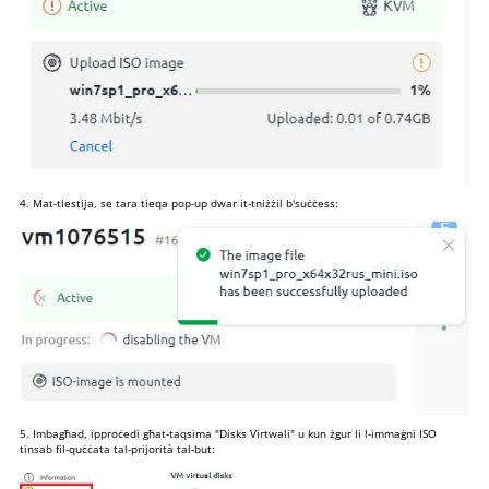
4. Mat-tlestija, se tara tieqa pop-up dwar it-tniżżil b'suċċess:
5. Imbagħad, ipproċedi għat-taqsima "Disks Virtwali" u kun żgur li l-immaġni ISO
tinsab fil-quċċata tal-prijorità tal-but: