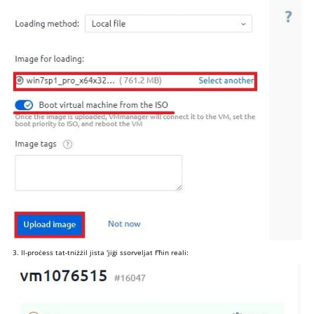
3. Il-proċess tat-tniżżil jista 'jiġi ssorveljat f'ħin reali: