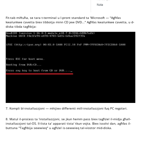
Fit-tab miftuħa, se tara t-terminal u l-pront standard ta 'Microsoft — "Agħfas
kwalunkwe ċavetta biex tibbotja minn CD jew DVD..." Agħfas kwalunkwe ċavetta, u d-
diska tibda tagħbija:
7. Kompli bl-installazzjoni — mhijiex differenti mill-installazzjoni fuq PC regolari.
8. Matul il-proċess ta 'installazzjoni, se jkun hemm pass biex tagħżel il-midja għall-
installazzjoni tal-OS. Il-lista ta' apparati tista' tkun vojta. Biex issolvi dan, agħfas il-
buttuna "Tagħbija sewwieq" u agħżel is-sewwieq tal-viostor mid-diska.