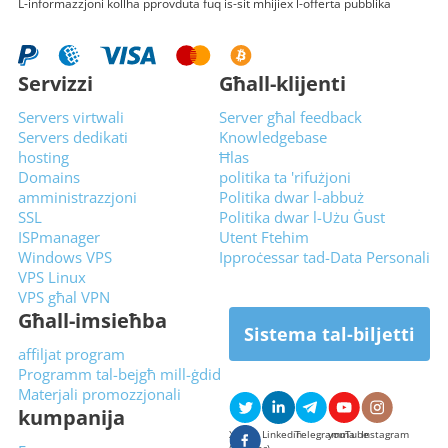
L-informazzjoni kollha pprovduta fuq is-sit mhijiex l-offerta pubblika
Servizzi
Għall-klijenti
Servers virtwali
Server għal feedback
Servers dedikati
Knowledgebase
hosting
Ħlas
Domains
politika ta 'rifużjoni
amministrazzjoni
Politika dwar l-abbuż
SSL
Politika dwar l-Użu Ġust
ISPmanager
Utent Ftehim
Windows VPS
Ipproċessar tad-Data Personali
VPS Linux
VPS għal VPN
Għall-imsieħba
Sistema tal-biljetti
affiljat program
Programm tal-bejgħ mill-ġdid
Materjali promozzjonali
kumpanija
X
Linkedin
Telegramma
youTube
Instagram