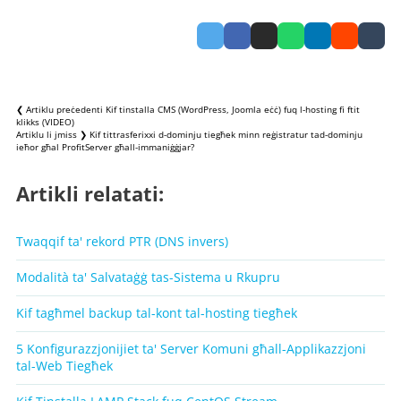
❮ Artiklu preċedenti
Kif tinstalla CMS (WordPress, Joomla eċċ) fuq l-hosting fi ftit
klikks (VIDEO)
Artiklu li jmiss ❯
Kif tittrasferixxi d-dominju tiegħek minn reġistratur tad-dominju
ieħor għal ProfitServer għall-immaniġġjar?
Artikli relatati:
Twaqqif ta' rekord PTR (DNS invers)
Modalità ta' Salvataġġ tas-Sistema u Rkupru
Kif tagħmel backup tal-kont tal-hosting tiegħek
5 Konfigurazzjonijiet ta' Server Komuni għall-Applikazzjoni
tal-Web Tiegħek