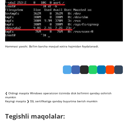
Hammasi yaxshi. Bo'lim barcha mavjud xotira hajmidan foydalanadi.
❮ Oldingi maqola
Windows operatsion tizimida disk bo'limini qanday oshirish
mumkin
Keyingi maqola ❯
SSL sertifikatiga qanday buyurtma berish mumkin
Tegishli maqolalar: