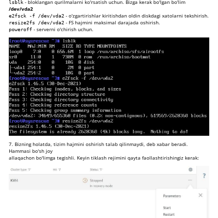
- bloklangan qurilmalarni ko'rsatish uchun. Bizga kerak bo'lgan bo'lim
lsblk
/dev/vda2
- o'zgartirishlar kiritishdan oldin diskdagi xatolarni tekshirish.
e2fsck -f /dev/vda2
- FS hajmini maksimal darajada oshirish.
resize2fs /dev/vda2
- serverni o'chirish uchun.
poweroff
7. Bizning holatda, tizim hajmini oshirish talab qilinmaydi, deb xabar beradi.
Hammasi bo'sh joy
allaqachon bo'limga tegishli. Keyin tiklash rejimini qayta faollashtirishingiz kerak: