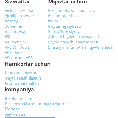
Xizmatlar
Mijozlar uchun
Virtual serverlar
Fikr-mulohaza uchun server
Ajratilgan serverlar
Ma'lumotlar bazasi
hosting
to'lov
domenlari
Qaytaring siyosati
ma'muriyat
Suiiste'mol siyosati
SSL
Adolatli foydalanish siyosati
ISP menejeri
Foydalanuvchi shartnomasi
VPS Windows
Shaxsiy ma'lumotlarni qayta ishlash
VPS Linux
VPN uchun VPS
Hamkorlar uchun
Hamkorlik dasturi
Qayta sotish dasturi
Promo materiallari
kompaniya
Biz Haqimizda
Bizning ma'lumotlar markazlarimiz
Martaba
Sayt xaritasi