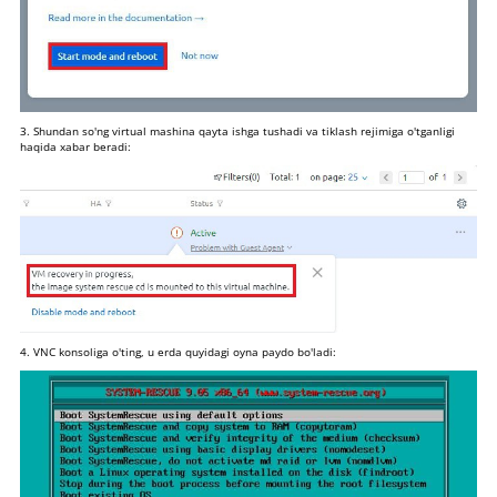
3. Shundan so'ng virtual mashina qayta ishga tushadi va tiklash rejimiga o'tganligi
haqida xabar beradi:
4. VNC konsoliga o'ting, u erda quyidagi oyna paydo bo'ladi: