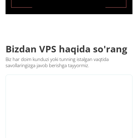
Bizdan VPS haqida so'rang
Biz har doim kunduzi yoki tunning istalgan vaqtida
savollaringizga javob berishga tayyormiz.