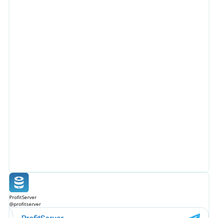
ProfitServer
@profitserver