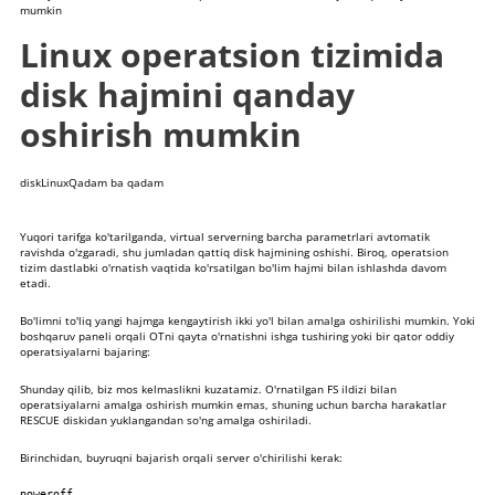
mumkin
Linux operatsion tizimida
disk hajmini qanday
oshirish mumkin
disk
Linux
Qadam ba qadam
Yuqori tarifga ko'tarilganda, virtual serverning barcha parametrlari avtomatik
ravishda o'zgaradi, shu jumladan qattiq disk hajmining oshishi. Biroq, operatsion
tizim dastlabki o'rnatish vaqtida ko'rsatilgan bo'lim hajmi bilan ishlashda davom
etadi.
Bo'limni to'liq yangi hajmga kengaytirish ikki yo'l bilan amalga oshirilishi mumkin. Yoki
boshqaruv paneli orqali OTni qayta o'rnatishni ishga tushiring yoki bir qator oddiy
operatsiyalarni bajaring:
Shunday qilib, biz mos kelmaslikni kuzatamiz. O'rnatilgan FS ildizi bilan
operatsiyalarni amalga oshirish mumkin emas, shuning uchun barcha harakatlar
RESCUE diskidan yuklangandan so'ng amalga oshiriladi.
Birinchidan, buyruqni bajarish orqali server o'chirilishi kerak:
poweroff