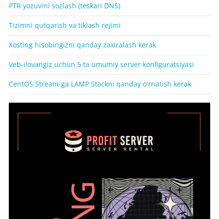
PTR yozuvini sozlash (teskari DNS)
Tizimni qutqarish va tiklash rejimi
Xosting hisobingizni qanday zaxiralash kerak
Veb-ilovangiz uchun 5 ta umumiy server konfiguratsiyasi
CentOS Stream-ga LAMP Stackni qanday o'rnatish kerak