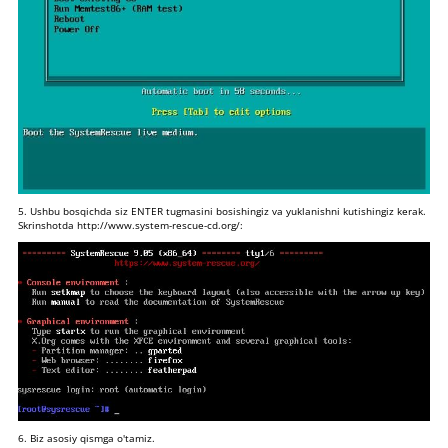
5. Ushbu bosqichda siz ENTER tugmasini bosishingiz va yuklanishni kutishingiz kerak.
Skrinshotda
http://www.system-rescue-cd.org/
:
6. Biz asosiy qismga o'tamiz.