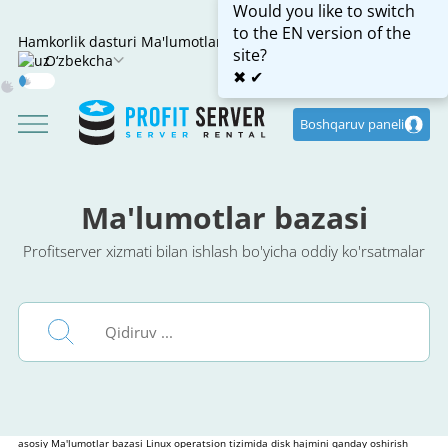
Would you like to switch
to the EN version of the
Hamkorlik dasturi
Ma'lumotlar bazasi
site?
O‘zbekcha
✖
✔
Dark
Mode
Boshqaruv paneli
Ma'lumotlar bazasi
Profitserver xizmati bilan ishlash bo'yicha oddiy ko'rsatmalar
asosiy
Ma'lumotlar bazasi
Linux operatsion tizimida disk hajmini qanday oshirish