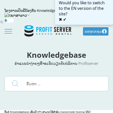
Would you like to switch
to the EN version of the
ໂຄງການເປັນພີ່ນ້ອງກັນ
Knowledgebase
site?
ພາສາລາວ
✖
✔
Dark
Mode
ແຜງຄວບຄຸມ
Knowledgebase
ຄໍາແນະນໍາງ່າຍໆທີ່ຈະເຮັດວຽກກັບບໍລິການ Profitserver
ຕົ້ນຕໍ
Knowledgebase
ເຊີບເວີ VPS ສາມາດໃຊ້ສໍາລັບ masternode hosting ໄດ້ບໍ?