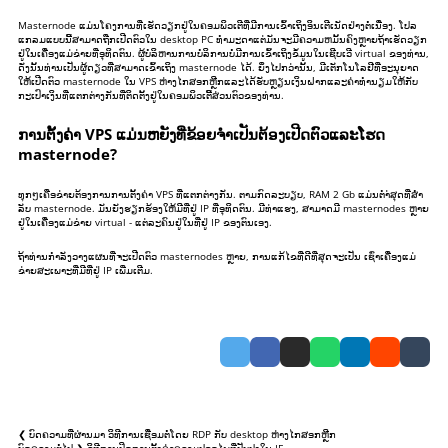
Masternode ແມ່ນໂຄງການທີ່ເຮັດວຽກຢູ່ໃນຄອມພິວເຕີທີ່ມີການເຂົ້າເຖິງອິນເຕີເນັດຢ່າງຕໍ່ເນື່ອງ. ໂປລ
ແກລມແບບນີ້ສາມາດຖືກເປີດຕົວໃນ desktop PC ທໍາມະດາແຕ່ມັນຈະມີຄວາມຫມັ້ນຄົງຫຼາຍຖ້າເຮັດວຽກ
ຢູ່ໃນເຄື່ອງແມ່ຂ່າຍທີ່ອຸທິດຕົນ. ຜູ້ບໍລິຫານການບໍລິການບໍ່ມີການເຂົ້າເຖິງຂໍ້ມູນໃນເຊີບເວີ virtual ຂອງທ່ານ,
ດັ່ງນັ້ນທ່ານເປັນຜູ້ດຽວທີ່ສາມາດເຂົ້າເຖິງ masternode ໄດ້. ຍິ່ງໄປກວ່ານັ້ນ, ມີເຕັກໂນໂລຢີທີ່ອະນຸຍາດ
ໃຫ້ເປີດຕົວ masternode ໃນ VPS ຫ່າງໄກສອກຫຼີກແລະໄດ້ຮັບຫຼຽນເງິນຝາກແລະຄ່າທໍານຽມໃຫ້ກັບ
ກະເປົາເງິນທີ່ແຕກຕ່າງກັນທີ່ຕິດຕັ້ງຢູ່ໃນຄອມພິວເຕີ້ສ່ວນຕົວຂອງທ່ານ.
ການຕັ້ງຄ່າ VPS ແມ່ນຫຍັງທີ່ຂ້ອຍຈໍາເປັນຕ້ອງເປີດຕົວແລະໂຮດ
masternode?
ທຸກໆເຄືອຂ່າຍຕ້ອງການການຕັ້ງຄ່າ VPS ທີ່ແຕກຕ່າງກັນ. ຕາມກົດລະບຽບ, RAM 2 Gb ແມ່ນຕໍາ່ສຸດທີ່ສໍາ
ລັບ masternode. ມັນຍັງຮຽກຮ້ອງໃຫ້ມີທີ່ຢູ່ IP ທີ່ອຸທິດຕົນ. ມີທ່າແຮງ, ສາມາດມີ masternodes ຫຼາຍ
ຢູ່ໃນເຄື່ອງແມ່ຂ່າຍ virtual - ແຕ່ລະຄົນຢູ່ໃນທີ່ຢູ່ IP ຂອງຕົນເອງ.
ຖ້າທ່ານກໍາລັງວາງແຜນທີ່ຈະເປີດຕົວ masternodes ຫຼາຍ, ການແກ້ໄຂທີ່ດີທີ່ສຸດຈະເປັນ
ເຊົ່າເຄື່ອງແມ່
ຂ່າຍສະເພາະທີ່ມີທີ່ຢູ່ IP ເພີ່ມເຕີມ
.
❮ ບົດຄວາມທີ່ຜ່ານມາ
ວິທີການເຊື່ອມຕໍ່ໂດຍ RDP ກັບ desktop ຫ່າງໄກສອກຫຼີກ
ບົດຄວາມຕໍ່ໄປ ❯
ວິທີການປິດການຕັ້ງຄ່າຄວາມປອດໄພທີ່ປັບປຸງໃນ IE