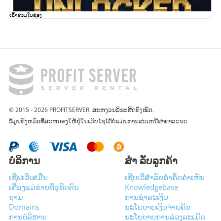
ເຂົ້າຮ່ວມໃນຊ່ອງ
© 2015 - 2026 PROFITSERVER. ສະຫງວນລິຂະສິດທັງໝົດ.
ຂໍ້​ມູນ​ທັງ​ຫມົດ​ທີ່​ສະ​ຫນອງ​ໃຫ້​ຢູ່​ໃນ​ເວັບ​ໄຊ​ໄດ້​ບໍ່​ແມ່ນ​ການ​ສະ​ເຫນີ​ສາ​ທາ​ລະ​ນະ​
ບໍລິການ
ສຳ ລັບລູກຄ້າ
ເຊີຟເວີເສມືນ
ເຊີບເວີສໍາລັບຄໍາຄຶດຄໍາເຫັນ
ເຄື່ອງແມ່ຂ່າຍທີ່ອຸທິດຕົນ
Knowledgebase
ຖາມ
ການຊໍາລະເງິນ
Domains
ນະໂຍບາຍເງິນຈ່າຍຄືນ
ການບໍລິຫານ
ນະໂຍບາຍການລ່ວງລະເມີດ