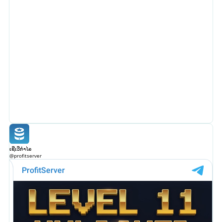
ເຊີເວີກໍາໄລ
@profitserver