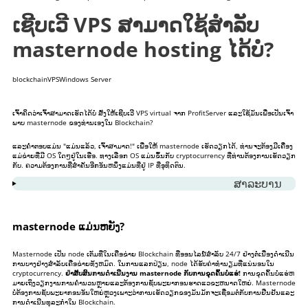
ເຊີບເວີ VPS ສາມາດໃຊ້ສໍາລັບ
masternode hosting ໄດ້ບໍ?
blockchain
VPS
Windows Server
ເຈົ້າຄິດວ່າເຈົ້າສາມາດເຮັດໄດ້ບໍ
ສັ່ງໃຫ້ເຊີບເວີ VPS virtual
ຈາກ ProfitServer ແລະໃຊ້ມັນເພື່ອເປັນເຈົ້າ
ພາບ masternode ຂອງທ່ານເອງໃນ Blockchain?
ແລະຄໍາຕອບແມ່ນ "ແມ່ນແລ້ວ, ເຈົ້າສາມາດ!" ເພື່ອໃຫ້ masternode ເຮັດວຽກໄດ້, ທ່ານຈະຕ້ອງມີເຄື່ອງ
ແມ່ຂ່າຍທີ່ມີ OS ໃດໆຢູ່ໃນເຮືອ. ທາງເລືອກ OS ແມ່ນຂຶ້ນກັບ cryptocurrency ທີ່ທ່ານຕ້ອງການເຮັດວຽກ
ກັບ. ຄວາມຕ້ອງການທີ່ສໍາຄັນອີກອັນຫນຶ່ງແມ່ນທີ່ຢູ່ IP ທີ່ອຸທິດຕົນ.
ສາ​ລະ​ບານ
1
masternode ແມ່ນຫຍັງ?
2
ການຕັ້ງຄ່າ VPS ແມ່ນຫຍັງທີ່ຂ້ອຍຈໍາເປັນຕ້ອງເປີດຕົວ
masternode ແມ່ນຫຍັງ?
ແລະໂຮດ masternode?
Masternode ເປັນ node ເຕັມທີ່ໃນເຄືອຂ່າຍ Blockchain ທີ່ອອນໄລນ໌ສໍາລັບ 24/7 ຢ່າງຕໍ່ເນື່ອງດໍາເນີນ
ການບາງຢ່າງສໍາລັບເຄືອຂ່າຍທັງຫມົດ. ໃນການແລກປ່ຽນ, node ໄດ້ຮັບຄ່າທໍານຽມທີ່ແນ່ນອນໃນ
ລົດນ້ອຍລົງ
cryptocurrency.
ຢ່າສັບສົນການດໍາເນີນງານ masternode ກັບການຂຸດຄົ້ນບໍ່ແຮ່!
ການຂຸດຄົ້ນບໍ່ແຮ່ຫ
ມາຍເຖິງວຽກງານການຄໍານວນຫຼາຍແລະຕ້ອງການຊັບພະຍາກອນຮາດແວຂະຫນາດໃຫຍ່. Masternode
ບໍ່ຕ້ອງການຊັບພະຍາກອນອັນໃຫຍ່ຫຼວງເພາະວ່າການເຮັດວຽກຂອງມັນມັກຈະເຊື່ອມຕໍ່ກັບການຢືນຢັນແລະ
ການດໍາເນີນທຸລະກໍາໃນ Blockchain.