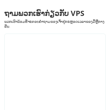
ຖາມພວກເຮົາກ່ຽວກັບ VPS
ພວກເຮົາພ້ອມທີ່ຈະຕອບຄໍາຖາມຂອງເຈົ້າຢູ່ຕະຫຼອດເວລາຂອງມື້ຫຼືກາງ
ຄືນ.