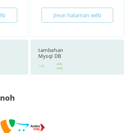
éb
Jieun halaman wéb
tambahan
Mysql DB
USD.
1.03
abdi.
anoh