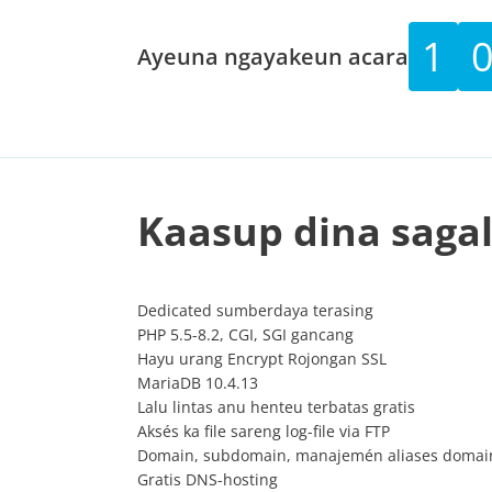
1
Ayeuna ngayakeun acara
Kaasup dina saga
Dedicated sumberdaya terasing
PHP 5.5-8.2, CGI, SGI gancang
Hayu urang Encrypt Rojongan SSL
MariaDB 10.4.13
Lalu lintas anu henteu terbatas gratis
Aksés ka file sareng log-file via FTP
Domain, subdomain, manajemén aliases domai
Gratis DNS-hosting