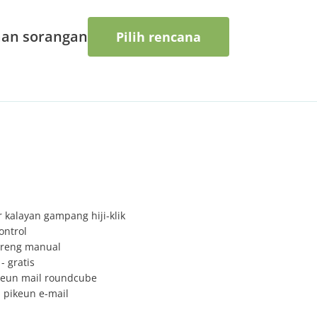
an sorangan
Pilih rencana
kalayan gampang hiji-klik
ontrol
areng manual
- gratis
keun mail roundcube
 pikeun e-mail