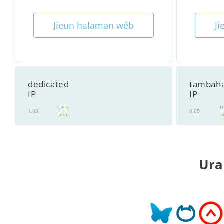
Jieun halaman wéb
J
dedicated
tambah
IP
IP
USD.
U
1.03
0.65
abdi.
a
Ura