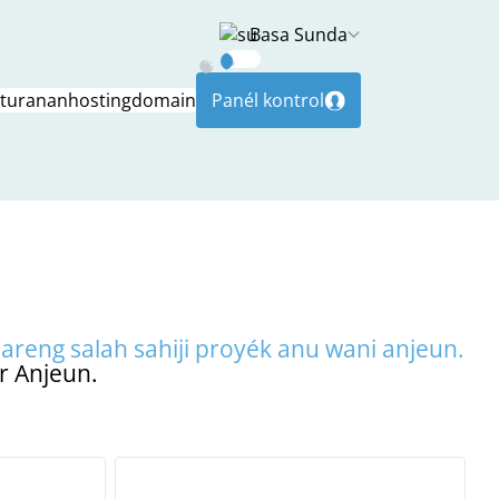
Basa Sunda
Dark
aturanan
hosting
domain
Panél kontrol
Mode
areng salah sahiji proyék anu wani anjeun.
r Anjeun.