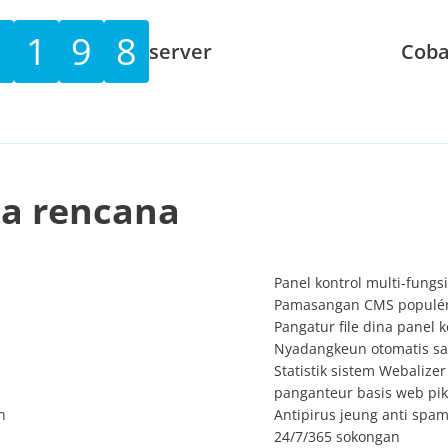
0
1
9
8
server
Coba
la rencana
Panel kontrol multi-fungsi
Pamasangan CMS populér 
Pangatur file dina panel k
Nyadangkeun otomatis s
Statistik sistem Webalizer 
panganteur basis web pi
n
Antipirus jeung anti spam
24/7/365 sokongan