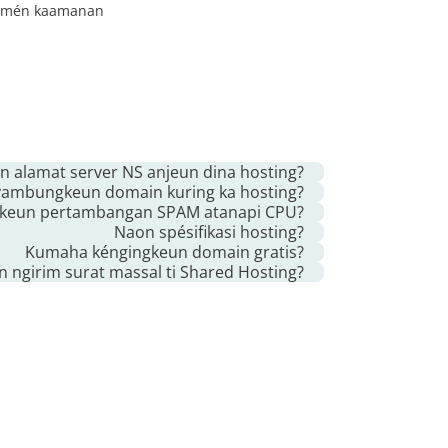
jemén kaamanan
n alamat server NS anjeun dina hosting?
ambungkeun domain kuring ka hosting?
ikeun pertambangan SPAM atanapi CPU?
er.net
, atanapi upami anjeun ngarencanakeun
Naon spésifikasi hosting?
Kumaha kéngingkeun domain gratis?
ROFI+
GURU+
 ngirim surat massal ti Shared Hosting?
50
800
ngkeun domain mangga nulis pesen pikeun
072 Mb
4096 Mb
gkeun ngirim leuwih ti 20 mail per jam. Ogé
 yén tatangga anjeun moal nyieun spam. Kami
0
taya
a sapertos Mailchimp upami anjeun hoyong
00 Mb
taya
irim surat. Sareng henteu aya larangan dina
15
taya