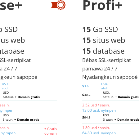
se+
Profi+
 SSD
15
Gb SSD
tus web
15
situs web
tabase
15
database
SL-sertipikat
Bébas SSL-sertipikat
 24 / 7
pamawa 24 / 7
gkeun sapopoé
Nyadangkeun sapopoé
USD.
USD.
$
3.6
abdi.
abdi.
USD.
USD.
$
30.2
sataun.
+ Domain gratis
sataun.
+ Domain grati
sasih.
2.52 usd / sasih.
 nyimpen
13.00 usd. nyimpen
USD.
USD.
$
64.8
3 taun.
+ Domain gratis
3 taun.
+ Domain grati
sasih.
1.80 usd / sasih.
+ Gratis
. nyimpen
64.80 usd. nyimpen
domain