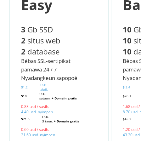
Easy
Ba
3
Gb SSD
10
Gb
2
situs web
10
si
2
database
10
da
Bébas SSL-sertipikat
Bébas S
pamawa 24 / 7
pamawa
Nyadangkeun sapopoé
Nyadan
USD.
$
1.2
$
2.4
abdi.
USD.
$
10
$
20.1
sataun.
+ Domain gratis
0.83 usd / sasih.
1.68 usd / 
4.40 usd. nyimpen
8.70 usd.
USD.
$
21.6
$
43.2
3 taun.
+ Domain gratis
0.60 usd / sasih.
1.20 usd / 
21.60 usd. nyimpen
43.20 usd