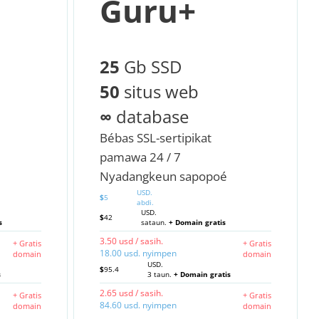
Guru+
25
Gb SSD
50
situs web
∞
database
Bébas SSL-sertipikat
pamawa 24 / 7
Nyadangkeun sapopoé
USD.
$
5
abdi.
USD.
$
42
s
sataun.
+ Domain gratis
3.50 usd / sasih.
+ Gratis
+ Gratis
18.00 usd. nyimpen
domain
domain
USD.
$
95.4
s
3 taun.
+ Domain gratis
2.65 usd / sasih.
+ Gratis
+ Gratis
84.60 usd. nyimpen
domain
domain