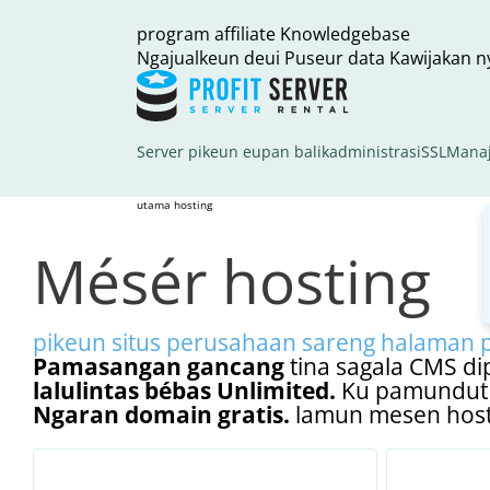
program affiliate
Knowledgebase
Ngajualkeun deui
Puseur data
Kawijakan n
Server pikeun eupan balik
administrasi
SSL
Manaj
utama
hosting
Mésér hosting
pikeun situs perusahaan sareng halaman pri
Pamasangan gancang
tina sagala CMS dip
lalulintas bébas Unlimited.
Ku pamundut u
Ngaran domain gratis.
lamun mesen hostin