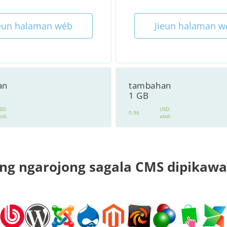
ieun halaman wéb
Jieun halaman w
an
tambahan
1 GB
SD.
USD.
0.96
bdi.
abdi.
ng ngarojong sagala CMS dipikaw