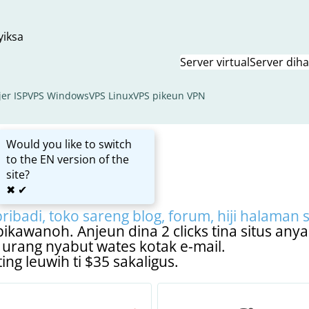
yiksa
Server virtual
Server dih
er ISP
VPS Windows
VPS Linux
VPS pikeun VPN
Would you like to switch
to the EN version of the
site?
✖
✔
badi, toko sareng blog, forum, hiji halaman s
ikawanoh. Anjeun dina 2 clicks tina situs anya
rang nyabut wates kotak e-mail.
g leuwih ti $35 sakaligus.