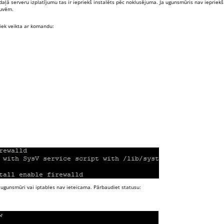
aļā serveru izplatījumu tas ir iepriekš instalēts pēc noklusējuma. Ja ugunsmūris nav iepriekš
tuvēm.
iek veikta ar komandu:
r ugunsmūri vai iptables nav ieteicama. Pārbaudiet statusu: