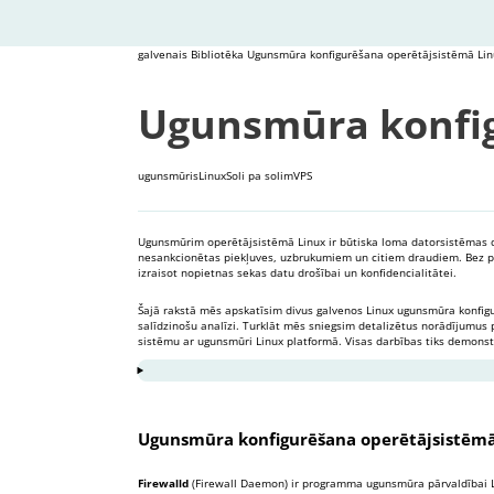
galvenais
Bibliotēka
Ugunsmūra konfigurēšana operētājsistēmā Lin
Ugunsmūra konfig
ugunsmūris
Linux
Soli pa solim
VPS
Ugunsmūrim operētājsistēmā Linux ir būtiska loma datorsistēmas droš
nesankcionētas piekļuves, uzbrukumiem un citiem draudiem. Bez pa
izraisot nopietnas sekas datu drošībai un konfidencialitātei.
Šajā rakstā mēs apskatīsim divus galvenos Linux ugunsmūra konfigurē
salīdzinošu analīzi. Turklāt mēs sniegsim detalizētus norādījumus 
sistēmu ar ugunsmūri Linux platformā. Visas darbības tiks demons
1
Ugunsmūra konfigurēšana operētāj
2
IPtables konfigurēšana operētājsis
Ugunsmūra konfigurēšana operētājsistēmā
3
Secinājumi
Firewalld
(Firewall Daemon) ir programma ugunsmūra pārvaldībai Li