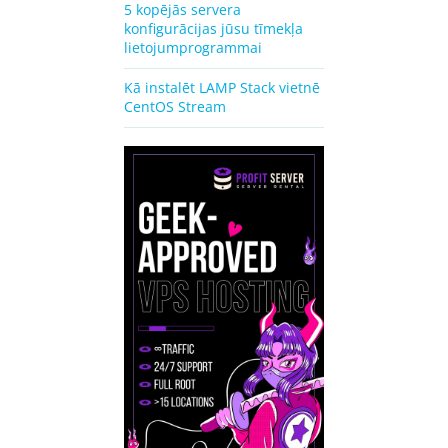
5 kopējās servera
konfigurācijas jūsu tīmekļa
lietojumprogrammai
Kā instalēt LAMP Stack vietnē
CentOS Stream