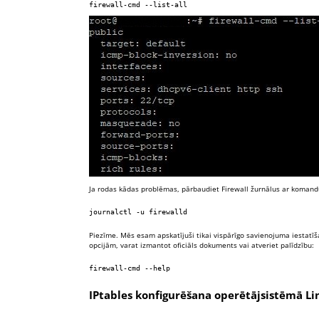
firewall-cmd --list-all
Ja rodas kādas problēmas, pārbaudiet Firewall žurnālus ar komand
journalctl -u firewalld
Piezīme. Mēs esam apskatījuši tikai vispārīgo savienojuma iestatīš
opcijām, varat izmantot
oficiāls dokuments
vai atveriet palīdzību:
firewall-cmd --help
IPtables konfigurēšana operētājsistēmā Li