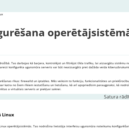
ux
urēšana operētājsistēmā
ībā. Tas darbojas kā barjera, kontrolējot un filtrējot tīkla trafiku, lai aizsargātu sistēmu n
reizi konfigurēta ugunsmūra serveris var būt neaizsargāts pret dažāda veida kiberuzbrukum
šanas rīkus: firewalld un iptables. Mēs veiksim to funkciju, funkcionalitātes un priekšrocīb
par katra no šiem rīkiem iestatīšanu un lietošanu, kā arī apspriedīsim paraugpraksi, kā nodro
trētas a
virtuālais serveris
ar piekļuvi saknei.
Satura rādī
sistēmā Linux
tēmā Linux
 Linux
nux operētājsistēmās. Tas nodrošina lietotāja interfeisu ugunsmūra noteikumu konfigurēšan