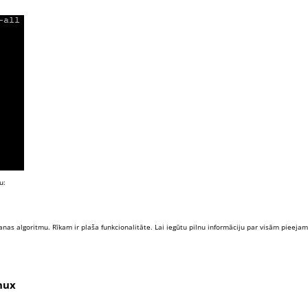
u:
anas algoritmu. Rīkam ir plaša funkcionalitāte. Lai iegūtu pilnu informāciju par visām pieeja
nux