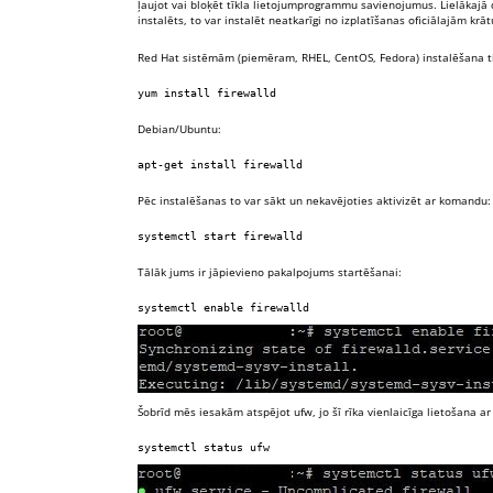
ļaujot vai bloķēt tīkla lietojumprogrammu savienojumus. Lielākajā d
Minimizēt
instalēts, to var instalēt neatkarīgi no izplatīšanas oficiālajām krā
Red Hat sistēmām (piemēram, RHEL, CentOS, Fedora) instalēšana t
yum install firewalld
Debian/Ubuntu:
apt-get install firewalld
Pēc instalēšanas to var sākt un nekavējoties aktivizēt ar komandu:
systemctl start firewalld
Tālāk jums ir jāpievieno pakalpojums startēšanai:
systemctl enable firewalld
Šobrīd mēs iesakām atspējot ufw, jo šī rīka vienlaicīga lietošana a
systemctl status ufw