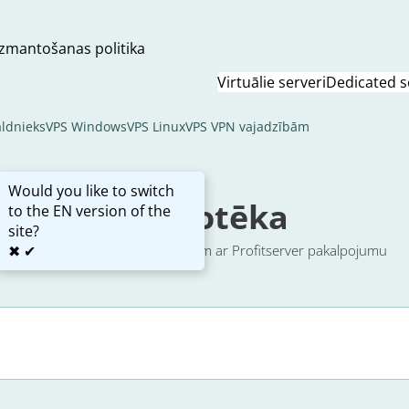
izmantošanas politika
Virtuālie serveri
Dedicated s
aldnieks
VPS Windows
VPS Linux
VPS VPN vajadzībām
Would you like to switch
Bibliotēka
to the EN version of the
site?
✖
Vienkāršas instrukcijas darbam ar Profitserver pakalpojumu
✔