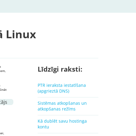
 Linux
o
Līdzīgi raksti:
iem,
PTR ieraksta iestatīšana
u
šināt
(apgrieztā DNS)
tājs
Sistēmas atkopšanas un
atkopšanas režīms
Kā dublēt savu hostinga
kontu
ai,