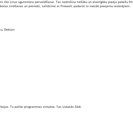
tots rīks Linux ugunsmūra pārvaldīšanai. Tas nodrošina tiešāku un elastīgāku pieeju pakešu fil
botas zināšanas un pieredzi, salīdzinot ar Firewall, padarot to mazāk pieejamu iesācējiem.
tu, Debian:
arbojas. To palīdz programmas sintakse. Tas izskatās šādi: