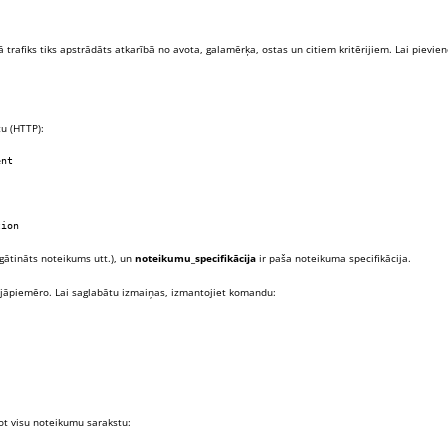
 trafiks tiks apstrādāts atkarībā no avota, galamērķa, ostas un citiem kritērijiem. Lai pievie
tu (HTTP):
ent
tion
ātināts noteikums utt.), un
noteikumu_specifikācija
ir paša noteikuma specifikācija.
 jāpiemēro. Lai saglabātu izmaiņas, izmantojiet komandu:
ot visu noteikumu sarakstu: