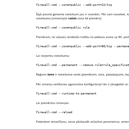
firewall-cmd --zone=public --add-port=22/tcp
Šajā posmā galvenie noteikumi jau ir izveidoti. Pēc tam nosakiet, kā
noteikumu (izmantojot
valsts
zona kā piemērs):
firewall-cmd --zone=public rule
Piemēram, lai atļautu ienākošo trafiku no jebkura avota uz 80. por
firewall-cmd --zone=public --add-port=80/tcp --perman
Lai noņemtu noteikumu:
firewall-cmd --permanent --remove-rule=rule_specifica
Reģions
lemt
ir noteikuma veids (piemēram, osta, pakalpojums, bag
Pēc izmaiņu veikšanas ugunsmūra konfigurācijā tās ir jāsaglabā un
firewall-cmd --runtime-to-permanent
Lai piemērotu izmaiņas:
firewall-cmd --reload
Pabeidzot iestatīšanu, varat pārbaudīt atlasītos parametrus, atver