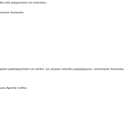
dzētu būt pieejamiem no interneta.
zmantojot komandu:
majiem pakalpojumiem un ostām. Lai atļautu noteiktu pakalpojumu, izmantojiet komandu:
utu Apache trafiku: