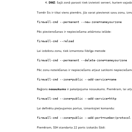
DMZ
: šajā zonā parasti tiek izvietoti serveri, kuriem vaja
Tomēr šis ir tikai viens piemērs. Jūs varat pievienot savu zonu, i
firewall-cmd --permanent --new-zone=nameyourzone
Pēc pievienošanas ir nepieciešama atkārtota ielāde:
firewall-cmd --reload
Lai izdzēstu zonu, tiek izmantota līdzīga metode
firewall-cmd --permanent --delete-zone=nameyourzone
Pēc zonu noteikšanas ir nepieciešams atļaut satiksmi nepiecieša
firewall-cmd --zone=public --add-service=name
Reģions
nosaukums
ir pakalpojuma nosaukums. Piemēram, lai atļa
firewall-cmd --zone=public --add-service=http
Lai definētu pieļaujamos portus, izmantojiet komandu:
firewall-cmd --zone=public --add-port=number/protocol
Piemēram, SSH standarta 22 ports izskatās šādi: