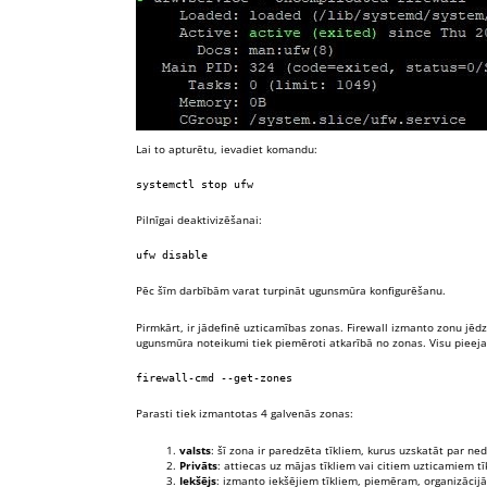
Lai to apturētu, ievadiet komandu:
systemctl stop ufw
Pilnīgai deaktivizēšanai:
ufw disable
Pēc šīm darbībām varat turpināt ugunsmūra konfigurēšanu.
Pirmkārt, ir jādefinē uzticamības zonas. Firewall izmanto zonu jēdzi
ugunsmūra noteikumi tiek piemēroti atkarībā no zonas. Visu pieej
firewall-cmd --get-zones
Parasti tiek izmantotas 4 galvenās zonas:
valsts
: šī zona ir paredzēta tīkliem, kurus uzskatāt par ne
Privāts
: attiecas uz mājas tīkliem vai citiem uzticamiem t
Iekšējs
: izmanto iekšējiem tīkliem, piemēram, organizācijā