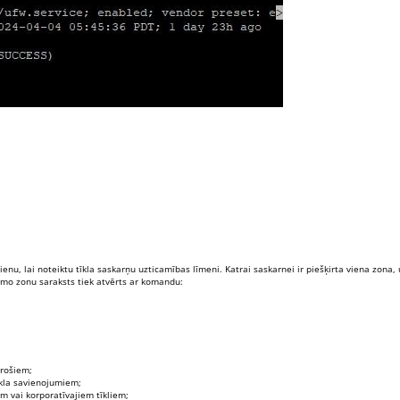
enu, lai noteiktu tīkla saskarņu uzticamības līmeni. Katrai saskarnei ir piešķirta viena zona,
amo zonu saraksts tiek atvērts ar komandu:
drošiem;
īkla savienojumiem;
m vai korporatīvajiem tīkliem;