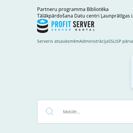
Partneru programma
Bibliotēka
Tālākpārdošana
Datu centri
Ļaunprātīgas 
Serveris atsauksmēm
Administrācija
SSL
ISP pārv