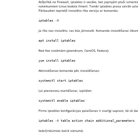
Atšķirībā no Firewall, iptables ir vecāks, bet joprojām plaši izman
noteikumiem Linux kodola līmenī. Tomēr iptables prasa vairāk uzla
Pārbaudiet iepriekš instalēto rīka versiju ar komandu:
iptables -V
Ja rīks nav instalēts, tas būs jāinstalē. Komanda instalēšanai Ubun
apt install iptables
Red Hat sistēmām (piemēram, CentOS, Fedora):
yum install iptables
Aktivizēšanas komanda pēc instalēšanas:
systemctl start iptables
Lai pievienotu startēšanai, izpildiet:
systemctl enable iptables
Pirms iptables konfigurācijas palaišanas ir svarīgi saprast, kā tā d
iptables -t table action chain additional_parameters
Iedziļināsimies katrā vienumā.