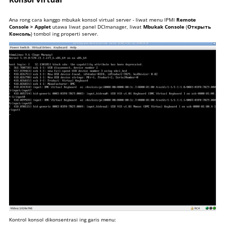
Ana rong cara kanggo mbukak konsol virtual server - liwat menu IPMI
Remote
Console > Applet
utawa liwat panel DCImanager, liwat
Mbukak Console
(
Открыть
Консоль
) tombol ing properti server.
Kontrol konsol dikonsentrasi ing garis menu: