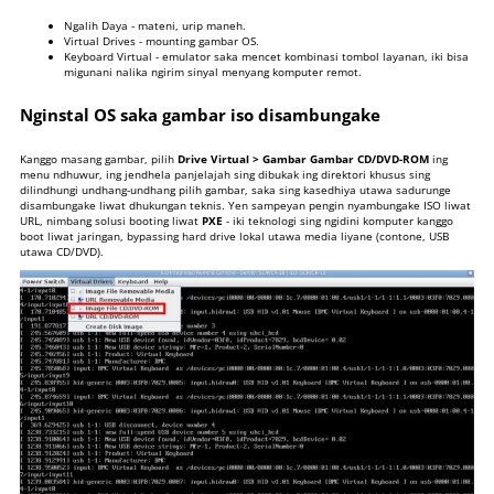
Ngalih Daya - mateni, urip maneh.
Virtual Drives - mounting gambar OS.
Keyboard Virtual - emulator saka mencet kombinasi tombol layanan, iki bisa
migunani nalika ngirim sinyal menyang komputer remot.
Nginstal OS saka gambar iso disambungake
Kanggo masang gambar, pilih
Drive Virtual > Gambar Gambar CD/DVD-ROM
ing
menu ndhuwur, ing jendhela panjelajah sing dibukak ing direktori khusus sing
dilindhungi undhang-undhang pilih gambar, saka sing kasedhiya utawa sadurunge
disambungake liwat dhukungan teknis. Yen sampeyan pengin nyambungake ISO liwat
URL, nimbang solusi booting liwat
PXE
- iki teknologi sing ngidini komputer kanggo
boot liwat jaringan, bypassing hard drive lokal utawa media liyane (contone, USB
utawa CD/DVD).