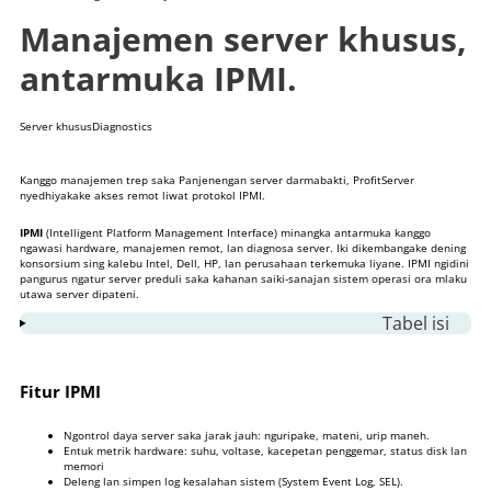
Manajemen server khusus,
antarmuka IPMI.
Server khusus
Diagnostics
Kanggo manajemen trep saka Panjenengan
server darmabakti
, ProfitServer
nyedhiyakake akses remot liwat protokol IPMI.
IPMI
(Intelligent Platform Management Interface) minangka antarmuka kanggo
ngawasi hardware, manajemen remot, lan diagnosa server. Iki dikembangake dening
konsorsium sing kalebu Intel, Dell, HP, lan perusahaan terkemuka liyane. IPMI ngidini
pangurus ngatur server preduli saka kahanan saiki-sanajan sistem operasi ora mlaku
utawa server dipateni.
Tabel isi
1
Fitur IPMI
2
Carane nyambungake menyang server liwat
Fitur IPMI
IPMI
Ngontrol daya server saka jarak jauh: nguripake, mateni, urip maneh.
3
Akses menyang IPMI
Entuk metrik hardware: suhu, voltase, kacepetan penggemar, status disk lan
memori
4
Operasi dhasar
Deleng lan simpen log kesalahan sistem (System Event Log, SEL).