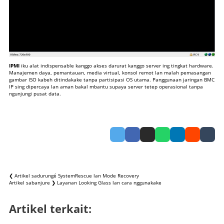
IPMI
iku alat indispensable kanggo akses darurat kanggo server ing tingkat hardware.
Manajemen daya, pemantauan, media virtual, konsol remot lan malah pemasangan
gambar ISO kabeh ditindakake tanpa partisipasi OS utama. Panggunaan jaringan BMC
IP sing dipercaya lan aman bakal mbantu supaya server tetep operasional tanpa
ngunjungi
pusat data
.
❮ Artikel sadurungé
SystemRescue lan Mode Recovery
Artikel sabanjure ❯
Layanan Looking Glass lan cara nggunakake
Artikel terkait: