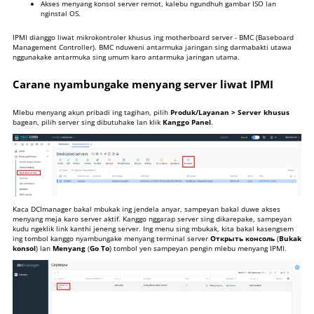
5
Konsol virtual
Akses menyang konsol server remot, kalebu ngundhuh gambar ISO lan
nginstal OS.
6
Nginstal OS saka gambar iso disambungake
IPMI dianggo liwat mikrokontroler khusus ing motherboard server - BMC (Baseboard
Nyilikake
Management Controller). BMC nduweni antarmuka jaringan sing darmabakti utawa
nggunakake antarmuka sing umum karo antarmuka jaringan utama.
Carane nyambungake menyang server liwat IPMI
Mlebu menyang akun pribadi ing tagihan, pilih
Produk/Layanan > Server khusus
bagean, pilih server sing dibutuhake lan klik
Kanggo Panel
.
Kaca DCImanager bakal mbukak ing jendela anyar, sampeyan bakal duwe akses
menyang meja karo server aktif. Kanggo nggarap server sing dikarepake, sampeyan
kudu ngeklik link kanthi jeneng server. Ing menu sing mbukak, kita bakal kasengsem
ing tombol kanggo nyambungake menyang terminal server
Открыть консоль
(
Bukak
konsol
) lan
Menyang
(
Go To
) tombol yen sampeyan pengin mlebu menyang IPMI.