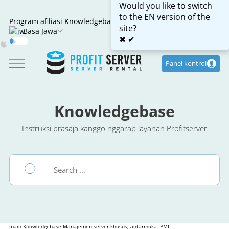
Would you like to switch
to the EN version of the
Program afiliasi
Knowledgebase
site?
Basa Jawa
✖
✔
Dark
Mode
Panel kontrol
Knowledgebase
Instruksi prasaja kanggo nggarap layanan Profitserver
main
Knowledgebase
Manajemen server khusus, antarmuka IPMI.