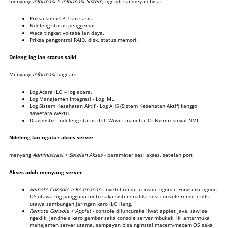
menyang
Informasi > Informasi Sistem
, ngendi sampeyan bisa:
Priksa suhu CPU lan sasis.
Ndeleng status penggemar.
Waca tingkat voltase lan daya.
Priksa pengontrol RAID, disk, status memori.
Deleng log lan status saiki
Menyang
informasi
bagean:
Log Acara iLO – log acara.
Log Manajemen Integrasi - Log IML.
Log Sistem Kesehatan Aktif - Log AHS (Sistem Kesehatan Aktif) kanggo
sawetara wektu.
Diagnostik - ndeleng status iLO. Wiwiti maneh iLO. Ngirim sinyal NMI.
Ndeleng lan ngatur akses server
menyang
Administrasi > Setelan Akses
- paramèter sesi akses, setelan port
Akses adoh menyang server
Remote Console > Keamanan
- nyetel remot console ngunci. Fungsi iki ngunci
OS utawa log pangguna metu saka sistem nalika sesi console remot ends
utawa sambungan jaringan karo iLO ilang.
Remote Console > Applet
- console diluncurake liwat applet Java, sawise
ngeklik, jendhela karo gambar saka console server mbukak, iki antarmuka
manajemen server utama, sampeyan bisa nginstal macem-macem OS saka