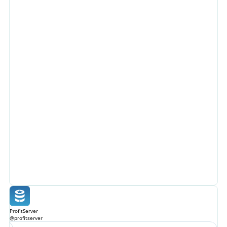
ProfitServer
@profitserver