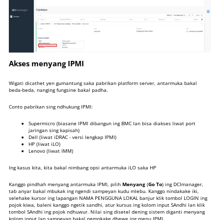
Akses menyang IPMI
Wigati dicathet yen gumantung saka pabrikan platform server, antarmuka bakal
beda-beda, nanging fungsine bakal padha.
Conto pabrikan sing ndhukung IPMI:
Supermicro (biasane IPMI dibangun ing BMC lan bisa diakses liwat port
jaringan sing kapisah)
Dell (liwat iDRAC - versi lengkap IPMI)
HP (liwat iLO)
Lenovo (liwat IMM)
Ing kasus kita, kita bakal nimbang opsi antarmuka iLO saka HP
Kanggo pindhah menyang antarmuka IPMI, pilih
Menyang
(
Go To
) ing DCImanager,
tab anyar bakal mbukak ing ngendi sampeyan kudu mlebu. Kanggo nindakake iki,
selehake kursor ing lapangan NAMA PENGGUNA LOKAL banjur klik tombol LOGIN ing
pojok kiwa, baleni kanggo ngetik sandhi, atur kursus ing kolom input SAndhi lan klik
tombol SAndhi ing pojok ndhuwur. Nilai sing disetel dening sistem diganti menyang
kolom input lan sampeyan bakal nemokake dhewe ing menu IPMI.