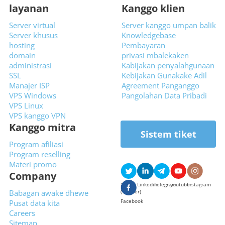
layanan
Kanggo klien
Server virtual
Server kanggo umpan balik
Server khusus
Knowledgebase
hosting
Pembayaran
domain
privasi mbalekaken
administrasi
Kabijakan penyalahgunaan
SSL
Kebijakan Gunakake Adil
Manajer ISP
Agreement Panganggo
VPS Windows
Pangolahan Data Pribadi
VPS Linux
VPS kanggo VPN
Kanggo mitra
Sistem tiket
Program afiliasi
Program reselling
Materi promo
Company
X
Linkedin
Telegram
youtube
Instagram
Babagan awake dhewe
(Twitter)
Facebook
Pusat data kita
Careers
Sitemap