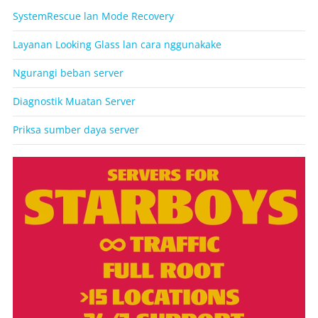
SystemRescue lan Mode Recovery
Layanan Looking Glass lan cara nggunakake
Ngurangi beban server
Diagnostik Muatan Server
Priksa sumber daya server