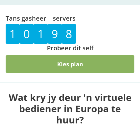
Tans gasheer
servers
1
0
1
9
8
Probeer dit self
Kies plan
Wat kry jy deur 'n virtuele
bediener in Europa te
huur?