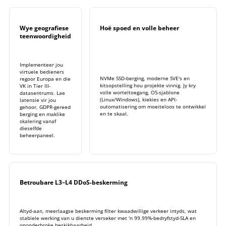
Wye geografiese
Hoë spoed en volle beheer
teenwoordigheid
Implementeer jou
virtuele bedieners
NVMe SSD-berging, moderne SVE's en
regoor Europa en die
kitsopstelling hou projekte vinnig. Jy kry
VK in Tier III-
volle worteltoegang, OS-sjablone
datasentrums. Lae
(Linux/Windows), kiekies en API-
latensie vir jou
outomatisering om moeiteloos te ontwikkel
gehoor, GDPR-gereed
en te skaal.
berging en maklike
skalering vanaf
dieselfde
beheerpaneel.
Betroubare L3–L4 DDoS-beskerming
Altyd-aan, meerlaagse beskerming filter kwaadwillige verkeer intyds, wat
stabiele werking van u dienste verseker met 'n 99.99%-bedryfstyd-SLA en
ononderbroke beskikbaarheid.