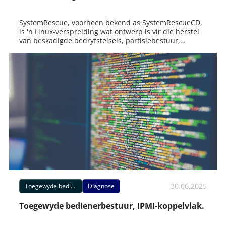
SystemRescue, voorheen bekend as SystemRescueCD,
is 'n Linux-verspreiding wat ontwerp is vir die herstel
van beskadigde bedryfstelsels, partisiebestuur,
rugsteun
30.06.2025
Toegewyde bediener
Diagnose
Toegewyde bedienerbestuur, IPMI-koppelvlak.