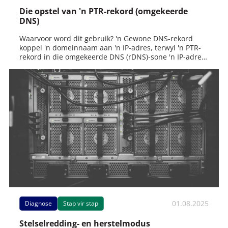
Die opstel van 'n PTR-rekord (omgekeerde
DNS)
Waarvoor word dit gebruik? 'n Gewone DNS-rekord
koppel 'n domeinnaam aan 'n IP-adres, terwyl 'n PTR-
rekord in die omgekeerde DNS (rDNS)-sone 'n IP-adres
koppel.
01.08.2025
Diagnose
Stap vir stap
Stelselredding- en herstelmodus