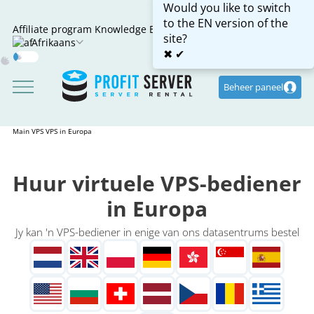
Would you like to switch
to the EN version of the
Affiliate program
Knowledge Base
site?
Afrikaans
✖
✔
Dark
Mode
Beheer paneel
Main
VPS
VPS in Europa
Huur virtuele VPS-bediener
in Europa
Jy kan 'n VPS-bediener in enige van ons datasentrums bestel