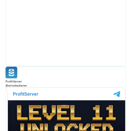
ProfitServer
@winsbediener