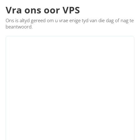
gestoor word en opsionele per-land verblyfkontroles.
Europa, databasisse en analise, speletjiebedieners, KI-
Deursigtige pryse met maandelikse terme; BTW kan van
Vra ons oor VPS
inferensie, CI/CD-hardlopers en staging-omgewings.
toepassing wees volgens u land van verblyf en geldige
belastingdata. Geen versteekte fooie nie.
Ons is altyd gereed om u vrae enige tyd van die dag of nag te
beantwoord.