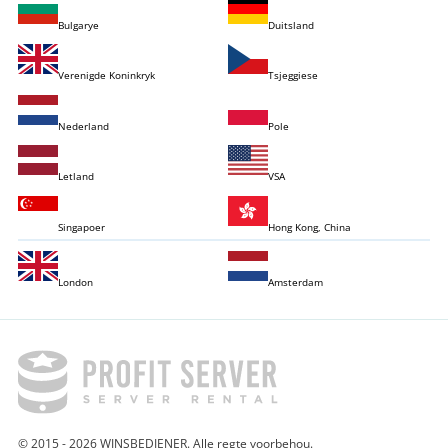
Bulgarye
Duitsland
Verenigde Koninkryk
Tsjeggiese
Nederland
Pole
Letland
VSA
Singapoer
Hong Kong, China
London
Amsterdam
© 2015 - 2026 WINSBEDIENER. Alle regte voorbehou.