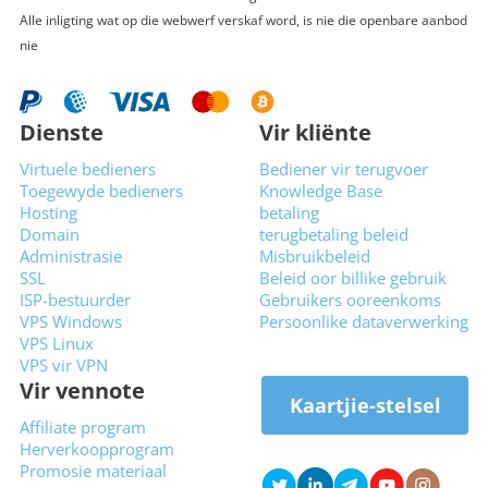
Alle inligting wat op die webwerf verskaf word, is nie die openbare aanbod
nie
Dienste
Vir kliënte
Virtuele bedieners
Bediener vir terugvoer
Toegewyde bedieners
Knowledge Base
Hosting
betaling
Domain
terugbetaling beleid
Administrasie
Misbruikbeleid
SSL
Beleid oor billike gebruik
ISP-bestuurder
Gebruikers ooreenkoms
VPS Windows
Persoonlike dataverwerking
VPS Linux
VPS vir VPN
Vir vennote
Kaartjie-stelsel
Affiliate program
Herverkoopprogram
Promosie materiaal