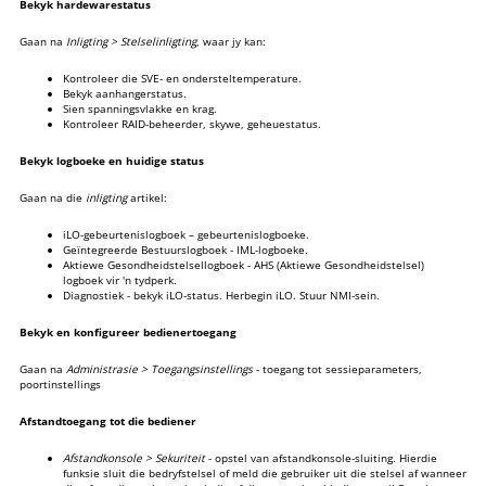
Bekyk hardewarestatus
Gaan na
Inligting > Stelselinligting
, waar jy kan:
Kontroleer die SVE- en ondersteltemperature.
Bekyk aanhangerstatus.
Sien spanningsvlakke en krag.
Kontroleer RAID-beheerder, skywe, geheuestatus.
Bekyk logboeke en huidige status
Gaan na die
inligting
artikel:
iLO-gebeurtenislogboek – gebeurtenislogboeke.
Geïntegreerde Bestuurslogboek - IML-logboeke.
Aktiewe Gesondheidstelsellogboek - AHS (Aktiewe Gesondheidstelsel)
logboek vir 'n tydperk.
Diagnostiek - bekyk iLO-status. Herbegin iLO. Stuur NMI-sein.
Bekyk en konfigureer bedienertoegang
Gaan na
Administrasie > Toegangsinstellings
- toegang tot sessieparameters,
poortinstellings
Afstandtoegang tot die bediener
Afstandkonsole > Sekuriteit
- opstel van afstandkonsole-sluiting. Hierdie
funksie sluit die bedryfstelsel of meld die gebruiker uit die stelsel af wanneer