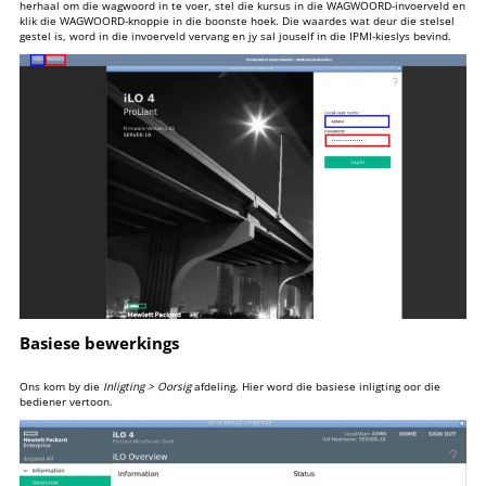
herhaal om die wagwoord in te voer, stel die kursus in die WAGWOORD-invoerveld en
klik die WAGWOORD-knoppie in die boonste hoek. Die waardes wat deur die stelsel
gestel is, word in die invoerveld vervang en jy sal jouself in die IPMI-kieslys bevind.
Basiese bewerkings
Ons kom by die
Inligting > Oorsig
afdeling. Hier word die basiese inligting oor die
bediener vertoon.