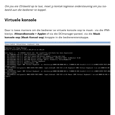
Om jou eie OS-beeld op te laai, moet jy
kontak tegniese
ondersteuning om jou iso-
beeld aan die bediener te koppel.
Virtuele konsole
Daar is twee maniere om die bediener se virtuele konsole oop te maak - via die IPMI-
kieslys.
Afstandkonsole > Applet
of via die DCImanager-paneel, via die
Maak
konsole oop
(
Maak Konsol oop
) knoppie in die bedienereienskappe.