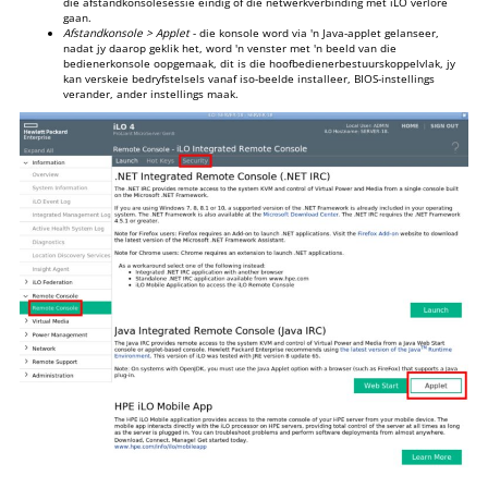
die afstandkonsolesessie eindig of die netwerkverbinding met iLO verlore
gaan.
Afstandkonsole > Applet
- die konsole word via 'n Java-applet gelanseer,
nadat jy daarop geklik het, word 'n venster met 'n beeld van die
bedienerkonsole oopgemaak, dit is die hoofbedienerbestuurskoppelvlak, jy
kan verskeie bedryfstelsels vanaf iso-beelde installeer, BIOS-instellings
verander, ander instellings maak.