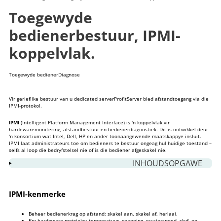
Toegewyde
bedienerbestuur, IPMI-
koppelvlak.
Toegewyde bediener
Diagnose
Vir gerieflike bestuur van u
dedicated server
ProfitServer bied afstandtoegang via die
IPMI-protokol.
IPMI
(Intelligent Platform Management Interface) is 'n koppelvlak vir
hardewaremonitering, afstandbestuur en bedienerdiagnostiek. Dit is ontwikkel deur
'n konsortium wat Intel, Dell, HP en ander toonaangewende maatskappye insluit.
IPMI laat administrateurs toe om bedieners te bestuur ongeag hul huidige toestand –
selfs al loop die bedryfstelsel nie of is die bediener afgeskakel nie.
INHOUDSOPGAWE
1
IPMI-kenmerke
2
Hoe om via IPMI aan 'n bediener te koppel
IPMI-kenmerke
3
Toegang tot IPMI
Beheer bedienerkrag op afstand: skakel aan, skakel af, herlaai.
4
Basiese bewerkings
Kry hardeware-metrieke: temperatuur, spanning, waaierspoed, skyf- en