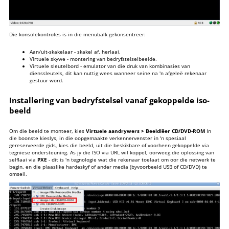
Die konsolekontroles is in die menubalk gekonsentreer:
Aan/uit-skakelaar - skakel af, herlaai.
Virtuele skywe - montering van bedryfstelselbeelde.
Virtuele sleutelbord - emulator van die druk van kombinasies van
dienssleutels, dit kan nuttig wees wanneer seine na 'n afgeleë rekenaar
gestuur word.
Installering van bedryfstelsel vanaf gekoppelde iso-
beeld
Om die beeld te monteer, kies
Virtuele aandrywers > Beeldlêer CD/DVD-ROM
In
die boonste kieslys, in die oopgemaakte verkennervenster in 'n spesiaal
gereserveerde gids, kies die beeld, uit die beskikbare of voorheen gekoppelde via
tegniese ondersteuning. As jy die ISO via URL wil koppel, oorweeg die oplossing van
selflaai via
PXE
- dit is 'n tegnologie wat die rekenaar toelaat om oor die netwerk te
begin, en die plaaslike hardeskyf of ander media (byvoorbeeld USB of CD/DVD) te
omseil.