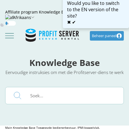
Would you like to switch
to the EN version of the
Affiliate program
Knowledge Base
site?
Afrikaans
✖
✔
Dark
Mode
Beheer paneel
Knowledge Base
Eenvoudige instruksies om met die Profitserver-diens te werk
Main
Knowledge Base
Toegewyde bedienerbestuur, IPMI-koppelvlak.