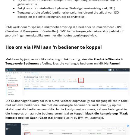
geheuestatus
5
Virtuele konsole
Bekyk en stoor stelselfoutlogboeke (Stelselgebeurtenislogboek, SEL).
6
Installering van bedryfstelsel vanaf gekoppelde
Toegang tot die afgeleë bedienerkonsole, insluitend die aflaai van ISO-
beelde en die installering van die bedryfstelsel.
iso-beeld
IPMI werk deur 'n spesiale mikrobeheerder op die bediener se moederbord - BMC
minimaliseer
(Baseboard Management Controller). BMC het 'n toegewyde netwerkkoppelvlak of
gebruik 'n gemeenskaplike een met die hoofnetwerkkoppelvlak.
Hoe om via IPMI aan 'n bediener te koppel
Meld aan by jou persoonlike rekening in fakturering, kies die
Produkte/Dienste >
Toegewyde Bedieners
afdeling, kies die verlangde bediener en klik
Na Paneel
.
Die DCImanager-bladsy sal in 'n nuwe venster oopmaak, jy sal toegang hê tot 'n tabel
met aktiewe bedieners. Om met die verlangde bediener te werk, moet jy op die
skakel met die bedienernaam klik. In die kieslys wat oopmaak, sal ons belangstel in
die knoppies om aan die bedienerterminaal te koppel.
Maak die konsole oop
(
Maak
konsole oop
) en
Gaan
(
Gaan na
) knoppie as jy by IPMI wil aanmeld.