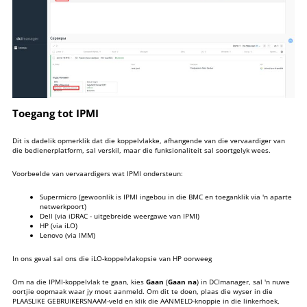
Toegang tot IPMI
Dit is dadelik opmerklik dat die koppelvlakke, afhangende van die vervaardiger van
die bedienerplatform, sal verskil, maar die funksionaliteit sal soortgelyk wees.
Voorbeelde van vervaardigers wat IPMI ondersteun:
Supermicro (gewoonlik is IPMI ingebou in die BMC en toeganklik via 'n aparte
netwerkpoort)
Dell (via iDRAC - uitgebreide weergawe van IPMI)
HP (via iLO)
Lenovo (via IMM)
In ons geval sal ons die iLO-koppelvlakopsie van HP oorweeg
Om na die IPMI-koppelvlak te gaan, kies
Gaan
(
Gaan na
) in DCImanager, sal 'n nuwe
oortjie oopmaak waar jy moet aanmeld. Om dit te doen, plaas die wyser in die
PLAASLIKE GEBRUIKERSNAAM-veld en klik die AANMELD-knoppie in die linkerhoek,