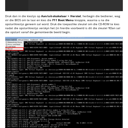
Druk dan in die kieslys op
Aan/uit-skakelaar > Herstel
, herbegin die bediener, wag
vir die BIOS om te laai en kies die
F11 Boot Menu
knoppie, waarna u na die
opstartkieslys geneem sal word. Druk die toepaslike sleutel om die CD-ROM te kies
nadat die opstartkieslys verskyn het (in hierdie voorbeeld is dit die sleutel
1
Dan sal
die opstart vanaf die gemonteerde beeld begin.